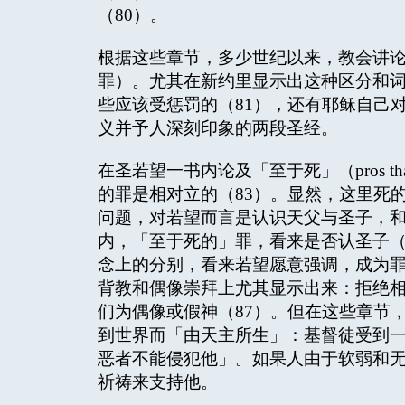
（80）。
根据这些章节，多少世纪以来，教会讲
罪）。尤其在新约里显示出这种区分和
些应该受惩罚的（81），还有耶稣自己
义并予人深刻印象的两段圣经。
在圣若望一书内论及「至于死」（pros thana
的罪是相对立的（83）。显然，这里死
问题，对若望而言是认识天父与圣子，和
内，「至于死的」罪，看来是否认圣子（
念上的分别，看来若望愿意强调，成为
背教和偶像崇拜上尤其显示出来：拒绝
们为偶像或假神（87）。但在这些章节
到世界而「由天主所生」：基督徒受到
恶者不能侵犯他」。如果人由于软弱和
祈祷来支持他。