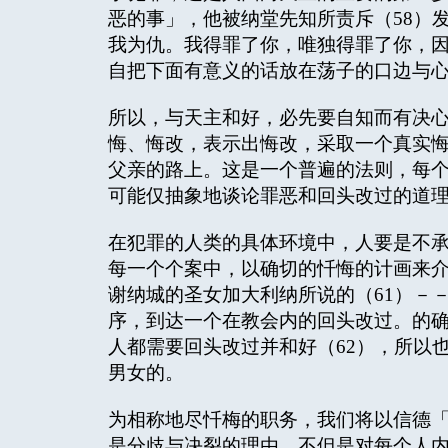
恶的事」，他被纳堂先知所责斥（58）
我为仇。我得罪了你，唯独得罪了你，因
自把下面有意义的话放在荡子的口边与心
所以，与天主和好，必先要自知而有决
悔、悔改，表示出悔改，采取一个真实
父亲的路上。这是一个普遍的法则，每
可能仅抽象地谈论罪恶和回头改过的道
在犯罪的人类的具体环境中，人要是不
每一个个案中，以确切的忏悔的计画来
谢纳城的圣女加大利纳所说的（61）－
序，到达一个在教会内的回头改过。的
人都需要回头改过并和好（62），所以
男女的。
为相称地尽忏梅的职务，我们将以信德「
是分歧与决裂的理由，不但是对每个人