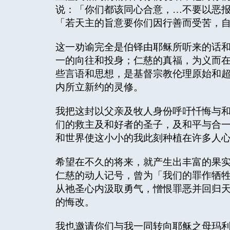
说：「你们都该同心合意，…不要以恶报
「若天主的旨意要你们因行善而受苦，自
这一劝谕完全是伯铎由耶稣所听来的话
一的向往和投身；仁慈的真福，为义而
些言语和思想，是基督宗教伦理原始和
内所立新约的灵修。
我把这封以父亲及牧人身份呼吁忏悔与
们的救主及和好者的圣子，及和平与合
和世界使这小小的我此刻种植在许多人
希望在不久的将来，就产生出丰富的果
仁慈的动人记号，曾为「我们的罪作牺牲
从祂圣心内汲取勇气，憎恨罪恶并回归
的悔改。
我也邀请你们与我一同转向耶稣之母玛