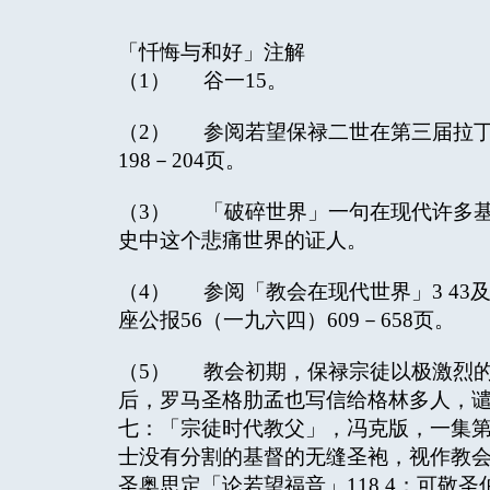
「忏悔与和好」注解
（1） 谷一15。
（2） 参阅若望保禄二世在第三届拉丁
198－204页。
（3） 「破碎世界」一句在现代许多
史中这个悲痛世界的证人。
（4） 参阅「教会在现代世界」3 43
座公报56（一九六四）609－658页。
（5） 教会初期，保禄宗徒以极激烈的
后，罗马圣格肋孟也写信给格林多人，
七：「宗徒时代教父」，冯克版，一集第10
士没有分割的基督的无缝圣袍，视作教会
圣奥思定「论若望福音」118 4；可敬