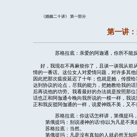
《婚姻二十讲》 第一部分
第一讲：
苏格拉底：亲爱的阿迦通，你所不能反驳
好，我现在不再麻烦你了，且谈一谈我从前从
情的一番话。这位女人对爱情问题，对许多其他
因此把那次瘟疫延迟了十年；也就是她，传授给
达到协议的论点，尽我的能力，把她教给我的话
后再说他的功劳。我看最好的办法就是按照那位
话也正和阿伽通今晚向我所说的一模一样，我说
正和我反驳阿伽通的一样，说爱神既不美，又不
苏格拉底：你这话怎样讲，第俄提玛，
第俄提玛：别说谩神的话!你以为凡是不美的
苏格拉底：当然。
第俄提玛：凡是没有真知的人就必然无知吗?