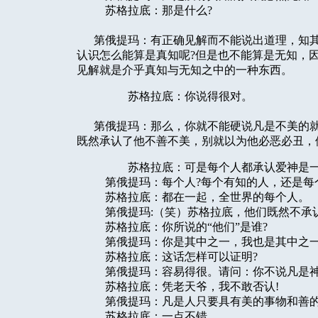
苏格拉底：那是什么?
第俄提玛：有正确见解而不能说出道理，知其
认识怎么能算是真知呢?但是也不能算是无知，
见解就是介乎真知与无知之中的一种东西。
苏格拉底：你说得很对。
第俄提玛：那么，你就不能硬说凡是不美的就
既然承认了他不善不美，别就以为他必恶必丑，
苏格拉底：可是每个人都承认爱神是一
第俄提玛：每个人?每个有知的人，还是每个
苏格拉底：都在一起，全世界的每个人。
第俄提玛:（笑）苏格拉底，他们既然不承认
苏格拉底：你所说的“他们”是谁?
第俄提玛：你是其中之一，我也是其中之
苏格拉底：这话怎样可以证明?
第俄提玛：容易得很。请问：你不说凡是神都
苏格拉底：凭老天爷，我不敢否认!
第俄提玛：凡是人只要具有美的事物和善的事
苏格拉底：一点不错。