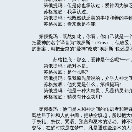
第俄提玛：但是你也承认过：爱神因为缺乏善
苏格拉底：我承认过。
第俄提玛：他既然缺乏美的事物和善的事物
苏格拉底：看来像是不能。
第俄提玛：既然如此，你看，你自己就是一个不
把爱神的名字译音为“埃罗斯”（Eros），似较
的翻案，就把全篇的“爱神”改成“埃罗斯”也还是
苏格拉底：那么，爱神是什么呢?一种凡
第俄提玛：绝对不是。
苏格拉底：是什么呢?
第俄提玛：像我原先所说的，介乎人神之
苏格拉底：他究竟是什么，第俄提玛?
第俄提玛：他是一种大精灵，凡是精灵都介
苏格拉底：精灵有什么功用?
第俄提玛：他们是人和神之间的传语者和翻译
既然居于神和人的中间，把缺空填起，所以把大
于祭礼、祭仪、咒语、预言和巫术的活动。神不
交际，在醒时或是在梦中。凡是通这些法术的人