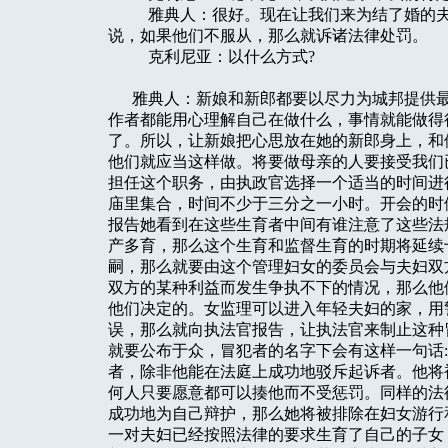
雅典人：很好。现在让我们来为结了婚的夫妇
说，如果他们不服从，那么就诉诸法律处罚。
克利尼亚：以什么方式?
雅典人：新娘和新郎都要以尽力为城邦提供最
作者都能用心理解自己在做什么，事情就能做得
了。所以，让新娘把心思放在她的新郎身上，和
他们就应当这样做。将要做母亲的人要接受我们
担任这个职务，由执政官选择一个适当的时间进
庙里集合，时间不少于三分之一小时。开会的时
报告她看到在这些生育者中间有谁注意了这些法
产多育，那么这个生育和监督生育的时期将延续
嗣，那么就要由这个管理妇女的委员会与夫妇双
双方的某种利益而发生争执不下的情况，那么他
他们决定的。女监理可以进入年轻夫妇的家，用
误，那么就向执法官报告，让执法官来制止这种
就要公布于众，冒犯者的名字下会有这样一句话:
者，除非他能在法庭上成功地驳斥起诉者。他将
何人只要愿意都可以揍他而不受惩罚。同样的法
成功地为自己辩护，那么她将被排除在妇女游行
一对夫妇已经按照法律的要求生育了自己的子女