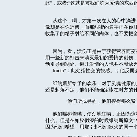
此”，或者:“这就是被我们称为爱情的东西
从这个，啊，才第一次在人的心中滴进了
像却是在你近傍，而那甜蜜的名字正在你
收集了的精子射给不同的肉体，也不要把
因为，看，溃伤正是由于获得营养而变得
用一些新的打击来消灭最初的爱情的创伤
动引导到别处。避开爱情的人也并不就缺乏维纳
fructu”：此处指性交的快感。；他反
维纳斯所给予的欢乐，对于灵魂健康的人
还是起落不定，他们不能确定该在对方的
他们所找寻的，他们摸得那么紧，
他们嘴碰着嘴，使劲地狂吻，正因为这种
什么。但是在如胶似漆的时候维纳斯原文“
因为他们希望：用那引起他们欲火的同一