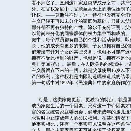
看不到它了。直到这种家庭类型成形之前，共产
外。在父权家庭中，父亲至高无上的地位压制了
让权。——莫斯注不过，这一特征也没有完全消
主义已经不再以未分化的家庭为基础，只能以父
部分都不再有独特的个性。涂尔干充分证明，父
以前尚未分化的同宗群体的权力集中而构成的。
庭中，每个成员都有自己的个性和活动领域。即
亲，他的成长有更多的限制。子女也拥有自己的
倘若没有针对子女的某些义务，也就不可能有这
拥有不受此控制的财产，也就是说，拥有不是他
典》第387条）。最后，在人际关系的领域中
主义所留存下来的一切，就是父母使用16岁以
产的权利，这种权利是由限制遗嘱权造成的结果
第一句话中对1892年《民法典》中的家庭所作
可是，这类家庭更新、更独特的特点，就是国
成为家庭生活的一个因素。只有这一中介因素才
官的名义统管家庭委员会，倘若未成年的孤儿没
求暂时中止该成年人的公民权利。在某些情况下
他事实相比，还有一个事实可以说明在这些条件
介入，那么夫妻家庭既不可能来源于父权家庭，