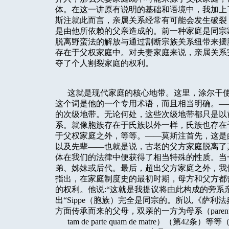
体。在这一讲原有说明的基础和语境中，我加上
斯注就此而言，亲属关系经常有可能会发生破裂
是由他所依赖的父亲造成的。前一种家庭是同宗
脱离野蛮法的解放与通过割断宗族关系纽带来摆
存在于父权家庭中。对夫妻家庭来说，亲属关系
夺了个人割裂家庭的权利。
这就是现代家庭的核心地带。这里，涂尔干使用“
这个词是他的一个专用术语，而且相当明确。—
的次级地带。无论何处，这些次级地带都只是以
系。就像胞族存在于氏族以外一样，氏族也存在
于父权家庭之外，等等。——莫斯注首先，这是
以及先辈——也就是说，古老的父方家庭脱离了
体在我们的法律中便获得了相当特殊的性质。当
弟、姊妹或后代。最后，超出父方家庭之外，我
指出，在家庭制度史的最初时期，母方和父方都
的权利。他说:“这就是我提议将由此构成的旁系亲
出“Sippe（胞族）完全是同宗的。所以,《萨利法典
方面传承而来的父母，双亲的一方为母系（parent
tam de parte quam de matre）（第42条）等等（Insti