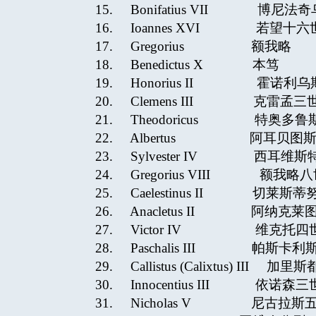
15. Bonifatius VII 博尼法奇
16. Ioannes XVI 若
17. Gregorius
18. Benedictus X
19. Honorius II 霍诺利
20. Clemens III 克雷孟
21. Theodoricus 特奥
22. Albertus 阿
23. Sylvester IV 西耳
24. Gregorius VIII 
25. Caelestinus II 切
26. Anacletus II 阿纳克
27. Victor IV 维克托四
28. Paschalis III 帕斯
29. Callistus (Calixtus) 
30. Innocentius III 
31. Nicholas V 尼古拉