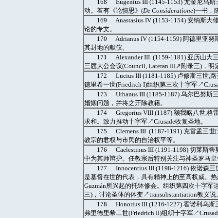
168 Eugenius III (1145-1153
动。着有《论慎思》(
De Consideratione
)一书，
169 Anastasius IV (1153-11
论的专文。
170 Adrianus IV (1154-1159) 
其封地的献仪。
171 Alexander III (1159-118
三届大公会议(Council, Lateran III
172 Lucius III (1181-1185
德里希一世(Friedrich I)组织第三次十字军↗Cr
173 Urbanus III (1185-1187) 乌
婚姻问题，并将之开除教籍。
174 Gregorius VIII (1187) 额我
求和。致力推动十字军↗Crusade收复圣地。
175 Clemens III (1187-1191)
教宗的君权与市民的自治权平等。
176 Caelestinus III (1191-1198)
中为其师辩护。任教宗后特别关注与神圣罗马皇帝亨利
177 Innocentius III (1198-
是基督在世的代表，具有精神上的至高权威。热烈地支持方济各
Guzmán所兴起的托钵修会。组织第四次十字军运动。召
三)，讨论圣体的体变↗transubstantiation教义说
178 Honorius III (1216-12
弗里德里希二世(Friedrich II)组织十字军↗Crus