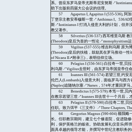
系。曾应东罗马皇帝尤斯蒂尼安努斯↗Iustinianu
助下出版前四届大公会议的信理。
57 Agapetus I, Agapitus I (535
丁堡宗主教安蒂穆斯一世↗Anthimus I。536
斯↗Iustinianus I 打消入侵意大利的
教父著作。
58 Silverius (536-537) 西耳维
(Theodora)皇后为首的一性论↗monophysit
59 Vigilius (537-555) 维吉利乌斯
(Theodora)皇后的扶植，鼓励其在罗马推动一性论↗
of Nicaea II↗附录三)，表明信仰立场。
60 Pelagius I (556-561) 白拉奇
利乌斯↗Vigilius去世时，由东罗马帝国皇
61 Ioannes III (561-574) 
伦巴人(Lombards)入侵意大利，面临罗马
(Naples)追随纳尔塞↗Narses，574年才重回罗马
62 Benedictus I (575-579) 本
在教宗若望三世↗Ioannes III去世十一个月
63 Pelagius II (579-590) 
任职。致力弭平《三文件》↗Three Chapters, 
64 Gregorius Magnus (590-
长。任职教宗期间，建立七个修道院，促进隐修
利，保护英格兰的皈依。协助发展礼仪音乐(即所谓的额
面具卓越的领导才能，并撰写中世纪主教职务的