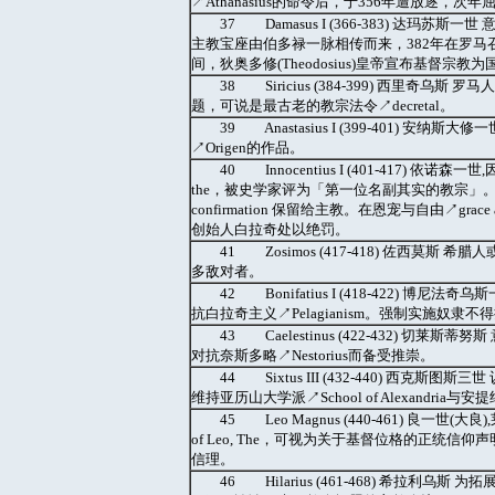
↗Athanasius的命令后，于356年遭放逐，次
37 Damasus I (366-383) 达
主教宝座由伯多禄一脉相传而来，382年在罗
间，狄奥多修(Theodosius)皇帝宣布基督宗教
38 Siricius (384-399) 西里
题，可说是最古老的教宗法令↗decretal。
39 Anastasius I (399-401)
↗Origen的作品。
40 Innocentius I (401-417) 依诺
the，被史学家评为「第一位名副其实的教宗」。写了
confirmation 保留给主教。在恩宠与自由↗grace
创始人白拉奇处以绝罚。
41 Zosimos (417-418) 佐西
多敌对者。
42 Bonifatius I (418-422) 博
抗白拉奇主义↗Pelagianism。强制实施奴隶
43 Caelestinus (422-432)
对抗奈斯多略↗Nestorius而备受推崇。
44 Sixtus III (432-440) 西克斯图斯
维持亚历山大学派↗School of Alexandria与安提
45 Leo Magnus (440-461) 良
of Leo, The，可视为关于基督位格的正统信仰声明，
信理。
46 Hilarius (461-468) 希拉