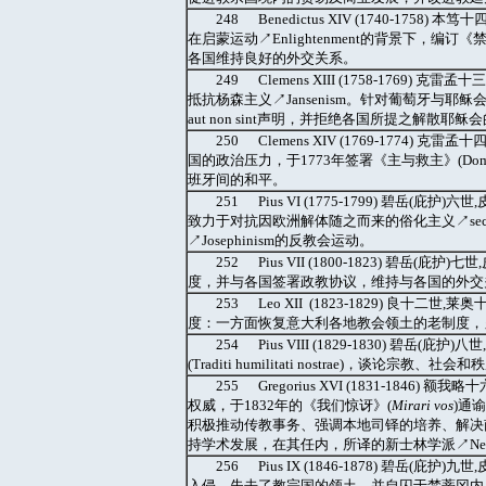
248 Benedictus XIV (1740-1
在启蒙运动↗Enlightenment的背景下，编订《禁书索
各国维持良好的外交关系。
249 Clemens XIII (1758-1769
抵抗杨森主义↗Jansenism。针对葡萄牙与耶稣会
aut non sint声明，并拒绝各国所提之解散耶稣
250 Clemens XIV (1769-1774)
国的政治压力，于1773年签署《主与救主》(Domin
班牙间的和平。
251 Pius VI (1775-1799) 碧
致力于对抗因欧洲解体随之而来的俗化主义↗secula
↗Josephinism的反教会运动。
252 Pius VII (1800-1823) 
度，并与各国签署政教协议，维持与各国的外交关
253 Leo XII (1823-1829) 
度：一方面恢复意大利各地教会领土的老制度，
254 Pius VIII (1829-1830) 
(Traditi humilitati nostrae)，
255 Gregorius XVI (1831-18
权威，于1832年的《我们惊讶》(
Mirari vos
)通
积极推动传教事务、强调本地司铎的培养、解决
持学术发展，在其任内，所译的新士林学派↗Neo-Sc
256 Pius IX (1846-1878) 碧
入侵，失去了教宗国的领土，并自囚于梵蒂冈内