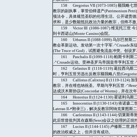
158 Gregorius VII (1073-10
教宗的副执事，掌管伯铎遗产(Patrimonium 
项法令，具体规范圣职的伦理生活。公开谴责德王亨
求和，是少数能抵抗政治力量的教宗，但终不敌
159 Victor III (1086-1087
到卡西诺山(Monte Cassino)会院。
160 Urbanus II (1088-1099) 乌
教会革新运动。发动第一次十字军↗Crusade东征。
(The Truce of God)，试图避免流血冲突。
161 Paschalis II (1099-1118)
↗Crusade运动。受神圣罗马帝国皇帝亨利五世↗
162 Gelasius II (1118-1119) 葛
时，亨利五世另选出反教宗额我略八世(Gregorius V
163 Callistus (Calixtus) II (
教宗，并在维也纳祝圣。早期与亨利五世↗Henry V及
达成沃木斯协议(Concordat of Worms)，并在次
164 Honorius II (1124-113
165 Innocentius II (1130-1143
Lateran II↗附录三)，解决反教宗阿纳克莱图斯
166 Caelestinus II (1143-1144
此后世曾批判其在森斯(Sens)会议之信理的正统
167 Lucius II (1144-1145)
的政治权威之上，但并没有成功。