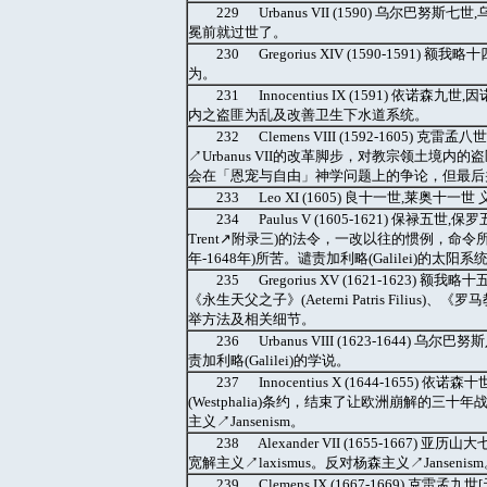
229 Urbanus VII (1590) 乌
冕前就过世了。
230 Gregorius XIV (1590-15
为。
231 Innocentius IX (1591)
内之盗匪为乱及改善卫生下水道系统。
232 Clemens VIII (1592-1605)
↗Urbanus VII的改革脚步，对教宗领土
会在「恩宠与自由」神学问题上的争论，但最后
233 Leo XI (1605) 良十一世,莱奥
234 Paulus V (1605-1621) 保禄
Trent↗附录三)的法令，一改以往的惯例，命令
年-1648年)所苦。谴责加利略(Galilei)的太阳
235 Gregorius XV (1621-162
《永生天父之子》(Aeterni Patris Filius)、《
举方法及相关细节。
236 Urbanus VIII (1623-16
责加利略(Galilei)的学说。
237 Innocentius X (1644-165
(Westphalia)条约，结束了让欧洲崩解的三十年战
主义↗Jansenism。
238 Alexander VII (1655-166
宽解主义↗laxismus。反对杨森主义↗Jansenis
239 Clemens IX (1667-1669) 