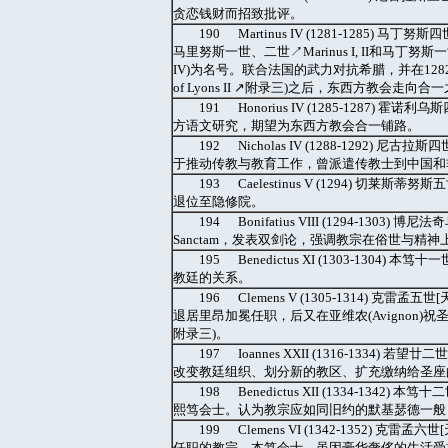
贪恋钱财而招致批评。
190 Martinus IV (1281-128
马里努斯一世、二世↗Marinus I, II和马丁努斯一
IV)为名号。联合法国的武力对抗希腊，并在128
of Lyons II ↗附录三)之后，东西方教会走向合
191 Honorius IV (1285-128
方语文研究，期望为东西方教会合一铺路。
192 Nicholas IV (1288-1292
于推动传教与教育工作，曾派遣传教士到中国和非
193 Caelestinus V (1294)
退位至隐修院。
194 Bonifatius VIII (1294-1
Sanctam，发表双剑论，强调教宗在俗世与精
195 Benedictus XI (1303-13
教廷的关系。
196 Clemens V (1305-1314) 克
退居里昂加冕任职，后又在亚维农(Avignon)祝圣一
附录三)。
197 Ioannes XXII (1316-1334
改变教廷组织、划分新的教区、扩充缴纳给圣座
198 Benedictus XII (1334-134
熙笃会士。认为教宗应如同旧约的默基瑟德一般
199 Clemens VI (1342-1352) 克雷
任职的教宗。本笃会士。虽因豪华奢侈的生活受