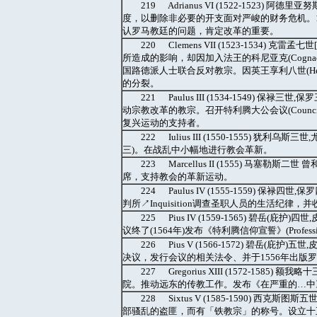
219 Adrianus VI (1522-152
度，以删除非必要的开支面对严峻的财务危机。1522-1
认罗马教廷的问题，肯定改革的重要。
220 Clemens VII (1523-1534)
所造成的影响，却因加入法王的科尼亚克(Cognac
国路德派人士联合反对教宗。因英王享利八世(Hen
的分裂。
221 Paulus III (1534-1549
动宗教改革的教宗。召开特利腾大公会议(Counci
复兴运动的支持者。
222 Iulius III (1550-1555) 犹利乌
三)。在战乱中小幅地进行教会革新。
223 Marcellus II (1555) 马塞勒
席，支持教会的革新运动。
224 Paulus IV (1555-1559) 保
判所↗Inquisition调查圣职人员的生活纪律，并
225 Pius IV (1559-1565) 碧岳(庇护
议终了(1564年)发布《特利腾信仰宣誓》(Professio Fid
226 Pius V (1566-1572) 碧岳(庇护)
决议，发行会议的相关法令、并于1556年出版
227 Gregorius XIII (1572-1
院。推动远东的传教工作。发布《在严重的…中》(Inte
228 Sixtus V (1585-1590)
部骚乱的盗匪，而有「铁教宗」的称号。设立十