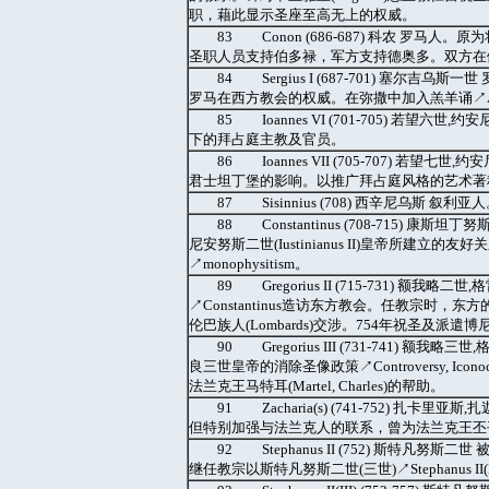
职，藉此显示圣座至高无上的权威。
83 Conon (686-687) 科农 
圣职人员支持伯多禄，军方支持德奥多。双方在
84 Sergius I (687-701) 塞
罗马在西方教会的权威。在弥撒中加入羔羊诵↗Agn
85 Ioannes VI (701-705) 若望六世
下的拜占庭主教及官员。
86 Ioannes VII (705-707)
君士坦丁堡的影响。以推广拜占庭风格的艺术著
87 Sisinnius (708) 西辛尼乌斯 叙
88 Constantinus (708-715
尼安努斯二世(Iustinianus II)皇帝所
↗monophysitism。
89 Gregorius II (715-731) 
↗Constantinus造访东方教会。任教宗时，东方的消除
伦巴族人(Lombards)交涉。754年祝圣及派遣博
90 Gregorius III (731-741
良三世皇帝的消除圣像政策↗Controversy, Ico
法兰克王马特耳(Martel, Charles)的帮助。
91 Zacharia(s) (741-752) 
但特别加强与法兰克人的联系，曾为法兰克王丕平三世(P
92 Stephanus II (752) 斯特
继任教宗以斯特凡努斯二世(三世)↗Stephanus 