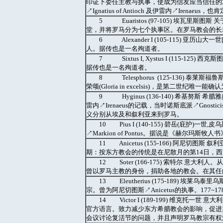
印证下委任主教与执事，使成为信友应当信任的
↗Ignatius of Antioch 及伊雷内↗Irenae
5 Euaristos (97-105) 埃瓦
堂，并将罗马分为七个执事区。在罗马教会的长
6 Alexander I (105-115) 亚历
人。据传也是一名殉道者。
7 Sixtus I, Xystus I (115-1
据传也是一名殉道者。
8 Telesphorus (125-136)
荣颂(Gloria in excelsis)，是第二世纪唯一
9 Hyginus (136-140) 希基
雷内↗Irenaeus的记载，当时诺斯底派↗Gnostic
义分别从埃及和叙利亚来到罗马。
10 Pius I (140-155) 碧岳(庇
↗Markion of Pontus。据说是《赫尔玛斯牧人书》
11 Anicetus (155-166) 阿尼切图斯 
期：按东方教会的传统是在尼散月的第14日，西
12 Soter (166-175) 索特尔 意大利人。
曾以罗马主教的身份，捐助各地的教会。在其任
13 Eleutherius (175-189) 埃
宗。曾为阿尼切图斯↗Anicetus的执事。177~
14 Victor I (189-199) 维克
官方语言。致力减少东方希腊教会的影响，促进
会议讨论复活节的问题，并且声明罗马教宗有权