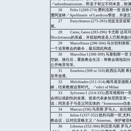
↗subordinationism，即圣子和父不同本
26 Felix I (269-274) 费利
遭阿波林↗Apollinaris of Laodicea窜改，并递
27 Eutychianos (275-283)
展。
28 Caius, Gaius (283-296) 卡
Diocletianus的亲戚，并鼓励殉道圣人巴斯弟盎(Se
29 Marcellinus (296-304) 马尔切
一个迫害教会的敕令，最后因此殉道。
30 Marcellus I (308-309) 马塞
空缺。接任后，重振教会生活：将教会领地划分为
公开悔罪等等。
31 Eusebios (309 or 310) 欧西
皇帝放逐。
32 Melchiades (311-314) 
睐，结束教难迫害时代。↗edict of Milan
33 Sylvester I (314-335) 西耳
会得以戏剧性的发展。曾派代表参加尼西亚第一届大公会议 
说；同意圣子与圣父同实体的↗homoousios信
34 Marcus (336) 马库斯 罗马人
35 Iulius I (337-352) 犹利
教会议，以对抗亚略主义↗Arianism。保护被亚
36 Liberius (352-366) 利贝里乌斯 