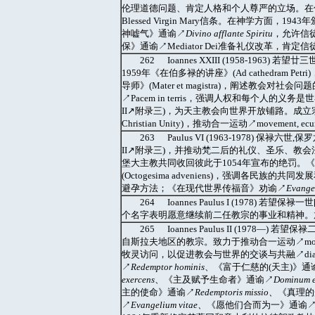
伦理道德问题、肯定人格和个人尊严的立场。在信仰教义方
Blessed Virgin Mary信条。在神学方面，
神嘘气》通谕↗
Divino afflante Spiritu
，允许信
保》通谕↗Mediator Dei准备礼仪改革，肯
262 Ioannes XXIII (1958-19
1959年《在伯多禄的讲座》(Ad cathedram
导师》(Mater et magistra)，阐述教
↗Pacem in terris，强调人权和每个人的义务是
II↗附录三)，为天主教会向世界开放铺路。成立宗座促进基督徒
Christian Unity)，推动合一运动↗movement, 
263 Paulus VI (1963-1978) 保禄六
II↗附录三)，并推动梵二后的礼仪、圣乐、教
堡大主教共同收回彼此于1054年宣布的绝罚。
(Octogesima adveniens)，强调各民族
避孕方法；《在现代世界传福音》劝谕↗
Evangel
264 Ioannes Paulus I (1978)
个名字表明愿意继续前二任教宗的事业和精神。
265 Ioannes Paulus II (1978
自斯拉夫地区的教宗。致力于推动合一运动↗movem
牧灵访问，以促进教会与世界的交谈与共融↗dialo
↗
Redemptor hominis
、《富于仁慈的(天主)》通
exercens
、《主及赋予生命者》通谕↗
Dominum et
主的使命》通谕↗
Redemptoris missio
、
《真理的
↗
Evangelium vitae
、
《愿他们合而为一》通谕