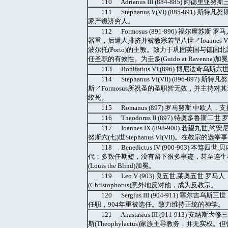
110 Adrianus III (884-885)
111 Stephanus V(VI) (885-8
家产赈济穷人。
112 Formosus (891-896) 福尔摩
器重，后遭人排挤并被教宗若望八世↗Ioannes V
波尔托(Porto)的主教。致力于巩固英国与德国北
任圣职的有效性。为圭多(Guido at Ravenn
113 Bonifatius VI (896) 博尼法
114 Stephanus VI(VII) (896-
斯↗Formosus所祝圣的圣职皆无效，并主
绞死。
115 Romanus (897) 罗马努斯 中欧人
116 Theodorus II (897) 特奥多
117 Ioannes IX (898-900) 若
努斯六(七)世Stephanus VI(VII)。在教宗
118 Benedictus IV (900-90
代：多数任期短，没有留下很多事迹，甚至连生
(Louis the Blind)加冕。
119 Leo V (903) 良五世,莱奥五
(Christophorus)意外地反对他，成为反教宗。
120 Sergius III (904-911) 塞
任职，904年重被选任。致力维持正统的神学。
121 Anastasius III (911-91
斯(Theophylactus)家族主导教务，并无实