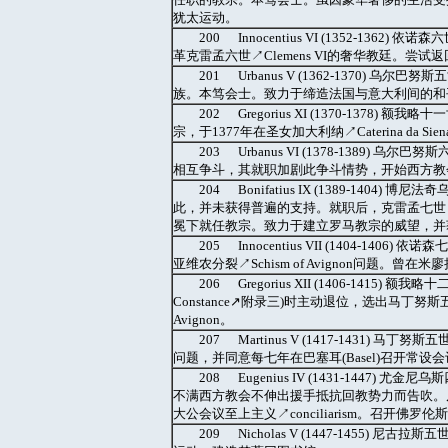
犹太运动。
200 Innocentius VI (1352-136
革克雷孟六世↗Clemens VI的奢华教廷。尝
201 Urbanus V (1362-1370) 乌
族。本笃会士。致力于缔造法国与意大利间的和
202 Gregorius XI (1370-1378)
宗，于1377年在圣女加大利纳↗Caterina da S
203 Urbanus VI (1378-1389
相互争斗，其就职加剧此争斗情势，开始西方教会分裂(
204 Bonifatius IX (1389-1
此，并未获得普遍的支持。就职后，克雷孟七世↗Cleme
冕下就任教宗。致力于建立罗马教宗的威望，并
205 Innocentius VII (1404-
亚维农分裂↗Schism of Avignon问题。曾在米廖拉
206 Gregorius XII (1406-1415)
Constance↗附录三)时主动退位，选出马丁努斯五世
Avignon。
207 Martinus V (1417-1431) 
问题，并同意每七年在巴塞耳(Basel)召开常设
208 Eugenius IV (1431-1447
不满西方教会不伸出援手抵抗回教势力而告吹。反对马
大公会议至上主义↗conciliarism。召开佛罗伦斯大公会
209 Nicholas V (1447-1455