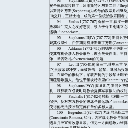
93 Stephanus II(III) (752-757
祝圣就职就过世了，延用斯特凡努斯二世↗Stephanu
以斯特凡努斯(Stephanus)为名号的教宗并相
III)交好，王赠土地，成为第一位统治教宗国者，
94 Paulus I (757-767) 保禄一世,保罗
族和法兰克人之友好态度。致力于保卫刚建立之
运动↗iconoclasm。
95 Stephanus III(IV) (767-
疑其权威性，在任期间有康斯坦丁努斯(Constantinu
96 Adrianus I (772-795) 阿德里亚努
使其有机会涉入教会事务，教会失去自由。主持尼西亚第二届
像、圣髑敬礼↗veneration的问题。
97 Leo III (795-816) 良三世,
I的贵族亲戚冲突，而被攻击、监禁。逃脱后投靠查理
宗。在皇帝的推动下，采取严厉的手段禁止嗣子论↗ad
而疏远希腊人。他也干预坎特布里(Canterbur
98 Stephanus IV(V) (816-817) 斯
礼，以获取在必要时对教会提供军事援助的权利
99 Paschalis I (817-824)
保护。反对东方教会的破坏圣像运动↗iconoc
使得他无法按照预定葬在圣伯多禄大堂。
100 Eugenius II (824-827) 尤
(Constitutio Romana, 824)，内
选举并应宣誓效忠皇帝。但另一方面也致力维持
↗iconolatry是可被允许的。