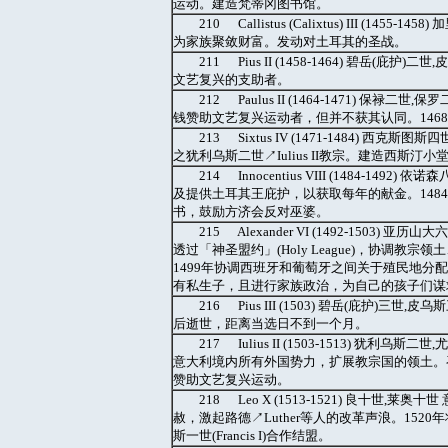
运动。建造梵蒂冈图书馆。
210 Callistus (Calixtus) III (1
为家族聚敛财富。发动对土耳其的圣战。
211 Pius II (1458-1464) 碧岳(
文艺复兴的支助者。
212 Paulus II (1464-1471)
钱赞助文艺复兴运动者，但并不获其认同。146
213 Sixtus IV (1471-1484) 西
之犹利乌斯二世↗Iulius II教宗。建造西斯汀小
214 Innocentius VIII (1484-
及提供土耳其王庇护，以获取每年的献金。1484年颁布《以最
书，鼓励方济会反对巫婆。
215 Alexander VI (1492-1503
透过「神圣盟约」(Holy League)，协调教
1499年协调西班牙和葡萄牙之间关于殖民地分配的「托德西
有私生子，且进行家族政治，为自己的孩子们谋
216 Pius III (1503) 碧岳(庇
后逝世，距离当选日不到一个月。
217 Iulius II (1503-1513)
意大利境内所有外国势力，扩展教宗国的领土。召开拉特朗
赞助文艺复兴运动。
218 Leo X (1513-1521) 良十
赦，激起路德↗Luther等人的改革声浪。15
斯一世(Francis I)合作结盟。