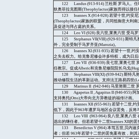
122 Landus (913-914) 兰杜
狄奥菲拉克图斯(Theophylactus)家族而得以接
123 Ioannes X (914-928) 若
(Theophylactus)家族的联盟，共同抵御意大利南
及促进与拜占庭的关系。
124 Leo VI (928) 良六世,莱奥六世 受
125 Stephanus VII(VIII) (929-
外，完全受制于马罗齐亚(Marozia)。
126 Ioannes XI (931-935) 若望
之失去权力。给克鲁尼修会许多特权，成为日后
127 Leo VII (936-939) 良七世,
任教宗。促成Alberic和克鲁尼修院院长乌戈(H
128 Stephanus VIII(XI) (939-9
推动修院生活的革新运动。支持法王路易四世(Loui
129 Marinus II (942-946) 马
130 Agapetus II , Agapitus I
支持奥托(Otto)大帝向北方异教徒的福传计画。
131 Ioannes XII (955-963) 若
低下，因此于963年遭罗马地区会议罢免，反将
132 Leo VIII (963-964) 良八世,莱
选出的继任者。但若若望十二世Ioannes XII的
133 Benedictus V (964) 本笃五世
者；但若 963年若望十二世的罢免案有效，则