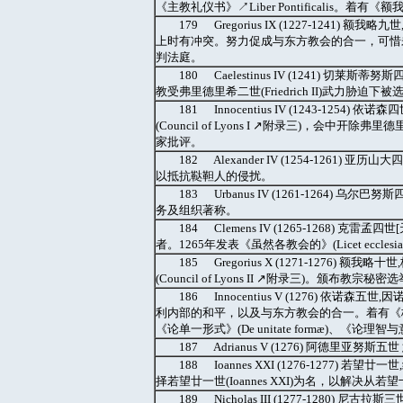
《主教礼仪书》↗Liber Pontificalis。着
179 Gregorius IX (1227-1241) 
上时有冲突。努力促成与东方教会的合一，可惜
判法庭。
180 Caelestinus IV (1241) 切
教受弗里德里希二世(Friedrich II)武力胁
181 Innocentius IV (1243-1
(Council of Lyons I ↗附录三)，会中开除
家批评。
182 Alexander IV (1254-1261
以抵抗鞑靼人的侵扰。
183 Urbanus IV (1261-1264
务及组织著称。
184 Clemens IV (1265-1268) 
者。1265年发表《虽然各教会的》(Licet ecc
185 Gregorius X (1271-1276
(Council of Lyons II ↗附录三)。颁布教宗秘密
186 Innocentius V (1276) 
利内部的和平，以及与东方教会的合一。着有《格言录批注》(Comm
《论单一形式》(De unitate formæ)、《论理智与意志》(D
187 Adrianus V (1276) 阿德里亚
188 Ioannes XXI (1276-127
择若望廿一世(Ioannes XXI)为名，以解决从若
189 Nicholas III (1277-128