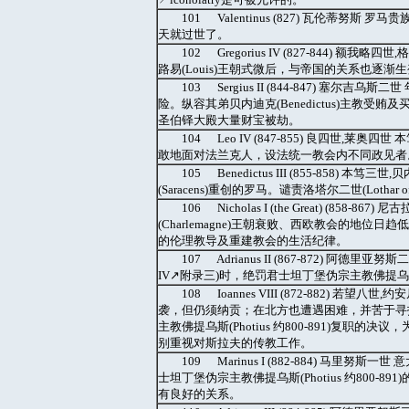
101 Valentinus (827) 瓦伦
天就过世了。
102 Gregorius IV (827-844
路易(Louis)王朝式微后，与帝国的关系也逐
103 Sergius II (844-847) 
险。纵容其弟贝内迪克(Benedictus)主教受贿及买
圣伯铎大殿大量财宝被劫。
104 Leo IV (847-855) 良四世,莱
敢地面对法兰克人，设法统一教会内不同政见者
105 Benedictus III (855-85
(Saracens)重创的罗马。谴责洛塔尔二世(Lothar of
106 Nicholas I (the Great) (8
(Charlemagne)王朝衰败、西欧教会的地
的伦理教导及重建教会的生活纪律。
107 Adrianus II (867-872) 阿德里亚努
IV↗附录三)时，绝罚君士坦丁堡伪宗主教佛提乌斯(P
108 Ioannes VIII (872-882)
袭，但仍须纳贡；在北方也遭遇困难，并苦于寻
主教佛提乌斯(Photius 约800-891)复
别重视对斯拉夫的传教工作。
109 Marinus I (882-884) 马里努
士坦丁堡伪宗主教佛提乌斯(Photius 约800-891
有良好的关系。