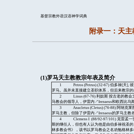
基督宗教外语汉语神学词典
附录一：天主
(1)
罗马天主教教宗年表及简介
1 Petros (Petrus) (32-67) 
罗马。虽并未直接建立圣职体系，但后来教宗的权
2 Linus (67-76) 利奴斯 按古
马教会的领导人，伊雷内↗Irenaeus和欧西比乌斯↗Eu
3 Anacletus (Cletus) (76-88)
罗马主教，但除了伊雷内↗Irenaeus的罗马主
4 Clemens I (88/92-97/101)
斯的继任人，但也有人认为他是由伯多禄祝圣的
林多教会书》，该书以罗马教会之名劝勉格林多