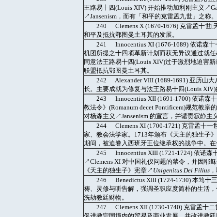
王路易十四(Louis XIV) 开始推动加利刚主义
↗Jansenism，而有「和平的克雷孟九世」之称
240 Clemens X (1670-1676) 克
和平及抵抗鄂图曼土耳其的发展。
241 Innocentius XI (1676-1
机团所提之十四项革新计划而获无异议通过就任
同意法王路易十四(Louis XIV)过于激烈地迫害新教
联盟抵抗鄂图曼土耳其。
242 Alexander VIII (1689-169
长。主要成就为修复与法王路易十四(Louis X
243 Innocentius XII (1691-1
教法令》(Romanum decet Pontificem)规
对杨森主义↗Jansenism 的宣言，并谴责寂静主义↗
244 Clemens XI (1700-1721) 
家、教会法学家。1713年颁布《天主的独生子
期间，被迫卷入西班牙王位继承权的战争中。在
245 Innocentius XIII (1721-
↗Clemens XI 对中国礼仪问题的禁令，
《天主的独生子》宪章↗
Unigenitus Dei Filius
，
246 Benedictus XIII (1724-
祷、灵修与听告解，强调圣职应度简朴的生活，但几乎不
洗劫教廷财物。
247 Clemens XII (1730-1740)
促进教宗国境内的贸易及商业发展，并改进教廷