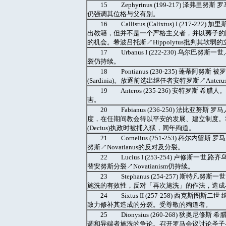
15 Zephyrinus (199-217) 泽
仍强调其位格与父有别。
16 Callistus (Calixtus) I (21
出教籍，但并不是一个严格主义者，并以莠子的
的机会。希波吕托斯↗Hippolytus批判其软弱
17 Urbanus I (222-230) 乌尔巴
裂仍持续。
18 Pontianus (230-235) 蓬蒂阿努斯 
(Sardinia)。放逐前选出继任者安特罗斯↗A
19 Anteros (235-236) 安特罗斯 希
害。
20 Fabianus (236-250) 法比亚努斯
度，在任期间教会得以平安的发展、建立制度。
(Decius)执政时被捕入狱，同年殉道。
21 Cornelius (251-253) 科
努斯↗Novatianus的反对及分裂。
22 Lucius I (253-254) 卢修斯一
替安努斯分裂↗Novatianism仍持续。
23 Stephanus (254-257) 
施洗的有效性，反对「再次施洗」的作法，造成
24 Sixtus II (257-258) 西克斯
致力修补其造成的分裂。受尊敬的殉道者。
25 Dionysius (260-268) 狄
调和异端者施洗的争论。召开罗马会议讨论圣子