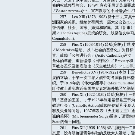
修的权威领导教会。1849年宣布圣母无染原罪成胎↗Co
↗
Pastor aeternus
)中，宣布教宗的不可错误性↗Pope, in
257 Leo XIII (1878-1903) 
洲国家的关系、继续梵蒂冈第一届大公会议(Counci
督信仰、社会、国家、婚姻和家庭。其《新事》
斯↗Thomas Aquinas思想的研究、鼓励信友学习圣经
Commission)。
258 Pius X (1903-1914) 碧岳
↗Modernism运动。以「社会的基督化」为
育、鼓励「公教进行会」(Actio Catholi
圣体的年龄、重新编修《日课经》↗Breviary和《弥撒
革教会圣乐及彻底修改《天主教法典》↗CIC等。
259 Benedictus XV (1914-1
展的立场，于第一次世界大战中对各国保持严格
织。于1919年的《伟大的那事》(Maximum 
吁传教士避免靠近帝国主义者对海外地区的剥削。
260 Pius XI (1922-1939) 碧
调「基督的王国」，于1925年制定基督君王节为教会
教进行会」(Catholic Action)鼓励平
赛及失业等问题。1937年发表《天主赎世主》通谕↗D
诚的关怀》(Mit brennender Sorge)通
State的领土问题。
261 Pius XII (1939-1958) 
态度，没有明确谴责希特勒的反犹太人运动，但