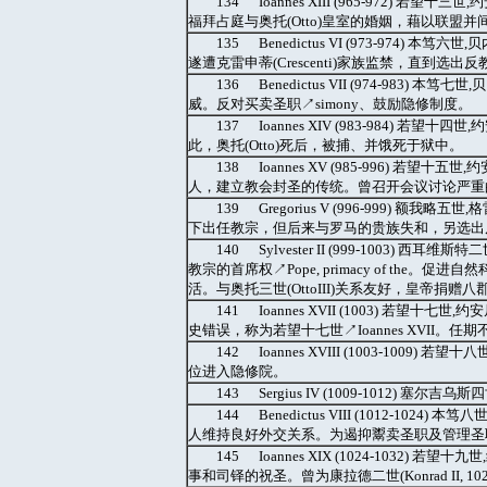
134 Ioannes XIII (965-972) 
福拜占庭与奥托(Otto)皇室的婚姻，藉以联盟并间接
135 Benedictus VI (973-974)
遂遭克雷申蒂(Crescenti)家族监禁，直到选出反教宗
136 Benedictus VII (974-983
威。反对买卖圣职↗simony、鼓励隐修制度。
137 Ioannes XIV (983-984) 
此，奥托(Otto)死后，被捕、并饿死于狱中。
138 Ioannes XV (985-996) 若望十五世,
人，建立教会封圣的传统。曾召开会议讨论严重的圣
139 Gregorius V (996-999) 额
下出任教宗，但后来与罗马的贵族失和，另选出反教宗
140 Sylvester II (999-1003
教宗的首席权↗Pope, primacy of th
活。与奥托三世(OttoIII)关系友好，皇帝捐赠
141 Ioannes XVII (1003) 若望十
史错误，称为若望十七世↗Ioannes XVII
142 Ioannes XVIII (1003-10
位进入隐修院。
143 Sergius IV (1009-1012) 
144 Benedictus VIII (1012-102
人维持良好外交关系。为遏抑鬻卖圣职及管理圣
145 Ioannes XIX (1024-103
事和司铎的祝圣。曾为康拉德二世(Konrad II, 102