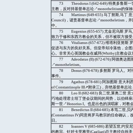
73 Theodorus I (642-649)
主教，反对持基督单志论↗monothelitism
74 Martinus (649-655) 马丁努斯
Council)，谴责基督单志论↗monothele
中。
75 Eugenius (655-657) 尤
致力于修和东西方教会的关系，但不被双方接受。神学
76 Vitalianus (657-672) 维塔利
促进与东方的良好关系。但皇帝却冷落他，企图提升
心。非常关心英国教会在威拜(Whitby)主教会
77 Adeodatus (II) (672-676
↗monotheletism。
78 Donus (676-678) 多努斯 罗
事件。
79 Agathus (678-681) 阿加图斯
of Constantinople III↗附录三)，弃绝基
80 Leo II (682-683) 良二世
巧地处理君士坦丁堡会议期间的局势，以伯铎座权谴责
斯一世↗Honorius I。也是出色的演唱家，对
81 Benedictus II (684-685
(Constantinus IV)同意将罗马教宗的任命
日。
82 Ioannes V (685-686) 若
的教宗。针对卡里雅里(Cagliari)总主教