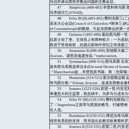
马召开谈论西班牙教会问题的主教会议。
47 Simplicius (468-483) 辛普利
马帝国灭亡(476AD)。
48 Felix III (II) (483-492) 费
采东大公会议(Council of Chalcedon↗
of Constantinople的教籍，引起东西教会的第一次暂
49 Gelasius I (492-496) 葛
抗君士坦丁堡。主张世上有两种权力：一为圣职
权优于世俗政权，此观点影响中世纪之依诺森三世↗Innoce
50 Anastasius II (496-498) 
Acacian。谴责灵魂遗传说↗traducianism。
51 Symmachus (498-514) 西马库斯
发布西马库斯选举法令(Electoral Decree o
↗Manichaeism徒，并焚毁其书籍。将〈光荣
52 Hormisdas (514-523) 霍尔密斯达斯
奇乌斯分裂↗Schism, Acacian，促成东西教会
53 Ioannes I (523-526) 若
举遭意大利王监禁，死在狱中。为罗马引进东方
54 Felix IV (III) (526-530) 费利
丁↗Augustinus之原罪与恩宠的教导。打破惯例
任人选。
55 Bonifatius II (530-532
得所有圣职的支持，而另选出反教宗狄奥斯科罗斯(Di
56 Ioannes II (533-535) 