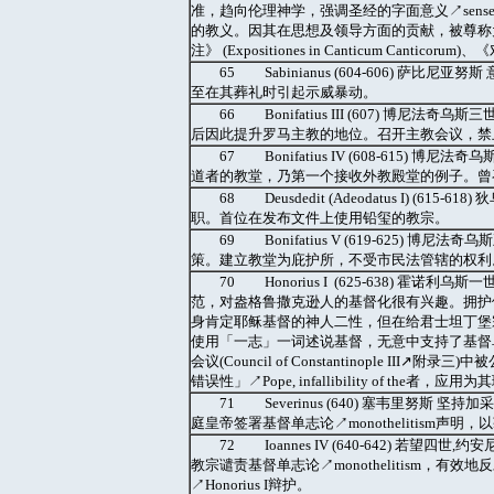
准，趋向伦理神学，强调圣经的字面意义↗sense, liter
的教义。因其在思想及领导方面的贡献，被尊称为教
注》 (Expositiones in Canticum Canticorum
65 Sabinianus (604-606) 
至在其葬礼时引起示威暴动。
66 Bonifatius III (607) 博尼法奇
后因此提升罗马主教的地位。召开主教会议，禁
67 Bonifatius IV (608-615) 
道者的教堂，乃第一个接收外教殿堂的例子。曾
68 Deusdedit (Adeodatus I) (
职。首位在发布文件上使用铅玺的教宗。
69 Bonifatius V (619-625
策。建立教堂为庇护所，不受市民法管辖的权利
70 Honorius I (625-638) 霍诺利
范，对盎格鲁撒克逊人的基督化很有兴趣。拥护
身肯定耶稣基督的神人二性，但在给君士坦丁堡宗主教
使用「一志」一词述说基督，无意中支持了基督单志论
会议(Council of Constantinople 
错误性」↗Pope, infallibility of the者，
71 Severinus (640) 塞韦里努斯 坚持加
庭皇帝签署基督单志论↗monothelitism声
72 Ioannes IV (640-642) 若望四
教宗谴责基督单志论↗monothelitism，
↗Honorius I辩护。