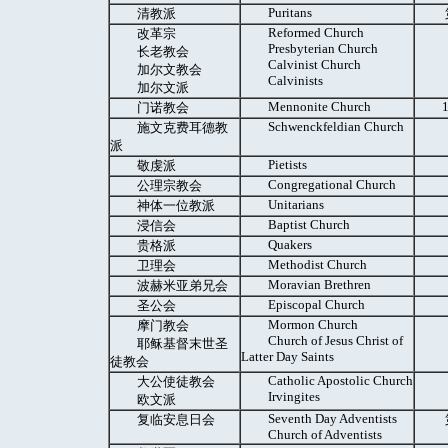
Puritans
清教派
Reformed Church
改革宗
Presbyterian Church
长老教会
Calvinist Church
加尔文教会
Calvinists
加尔文派
Mennonite Church
门诺教会
Schwenckfeldian Church
施文克费耳德教
派
Pietists
敬虔派
Congregational Church
公理宗教会
Unitarians
神体一位教派
Baptist Church
浸信会
Quakers
贵格派
Methodist Church
卫理会
Moravian Brethren
波赫米亚弟兄会
Episcopal Church
圣公会
Mormon Church
摩门教会
Church of Jesus Christ of
耶稣基督末世圣
Latter Day Saints
徒教会
Catholic Apostolic Church
大公使徒教会
Irvingites
欧文派
Seventh Day Adventists
复临安息日会
Church of Adventists