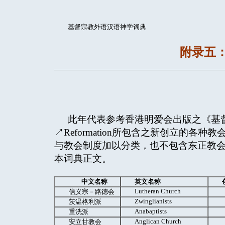
基督宗教外语汉语神学词典
附录五
此年代表参考香港明爱会出版之《基督》(Je
↗Reformation所包含之新创立的
与教会制度加以分类，也不包含东正教会(Ort
本词典正文。
中文名称
英文名称
Lutheran Church
信义宗－路德会
Zwinglianists
茨温格利派
Anabaptists
重洗派
Anglican Church
安立甘教会