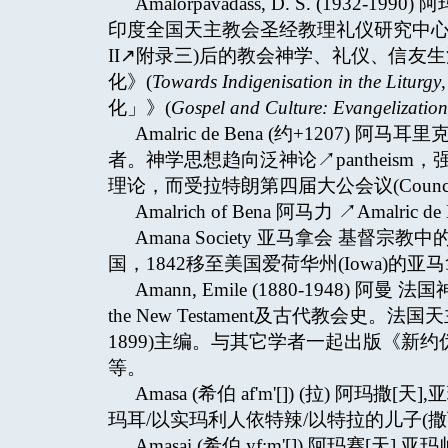
Amalorpavadass, D. S. (19
印度全国天主教会圣经教理礼仪研究中心，致力推
II↗附录三)后的教会神学、礼仪、信
化》(
Towards Indigenisation in the Liturgy
化」》(
Gospel and Culture
: Evangelizatio
Amalric de Bena (约+1207
者。神学思想趋向泛神论↗pantheis
理论，而受拉特朗第四届大公会议(Council,
Amalrich of Bena 阿马力 ↗Amalric de 
Amana Society 亚马拿会 基督宗
国，1842移至美国爱荷华州(Iowa)的
Amann, Emile (1880-1948) 阿曼
the New Testament及古代教会史。法
1899)主编。与其它学者一起出版《新约
等。
Amasa (希伯 af'm'[]) (拉) 阿
玛耳/以实玛利人依特辣/以特拉的儿子(撒
Amasai (希伯 yf;m'[]) 阿玛赛