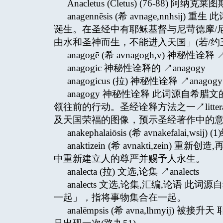
Anacletus (Cletus) (76-88) 阿纳克
anagennēsis (希 avnage,nnhsi
诞生。在圣经中有耶稣基督与尼苛德摩/尼哥
由水和圣神而生，不能进入天国」(若/约三
anagogē (希 avnagogh,v) 神秘性诠释 ↗
anagogic 神秘性诠释的 ↗anagogy
anagogicus (拉) 神秘性诠释 ↗anagogy
anagogy 神秘性诠释 此词源自希腊文
领往前的行动。圣经诠释方法之一↗littera、
及天国荣福的图像，预示圣经著作中的意义。↗Ni
anakephalaiōsis (希 avnakefalai,wsij) 
anaktizein (希 avnakti,ze
中重新建立人的尊严并赐予人永生。
analecta (拉) 文选,论集 ↗analects
analects 文选,论集,汇编,论语 此词
一起」，指将事物集合在一起。
analēmpsis (希 avna,lhmy