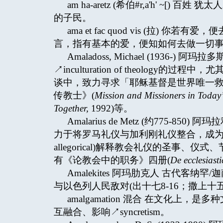
am ha-aretz (希伯#r,a'h' 
的子民。
ama et fac quod vis (拉) 你
言，指有基本的爱，便知如何去做一切
Amaladoss, Michael (193
↗inculturation of theolo
谈中，致力寻求「耶稣基督是世界唯一
传教士》(
Mission and Missioners in Today
Together,
1992)等。
Amalarius de Metz (约775-
力于将罗马礼仪与加利刚礼仪整合，成为中古
allegorical)解释教会礼仪的圣事
有《论教会中的职务》四册(
De ecclesiastic
Amalekites 阿玛肋克人 古代客纳罕/迦
与以色列人民敌对(出十七8-16；撒上十
amalgamation 混合 在文化
互融合、影响↗syncretism。