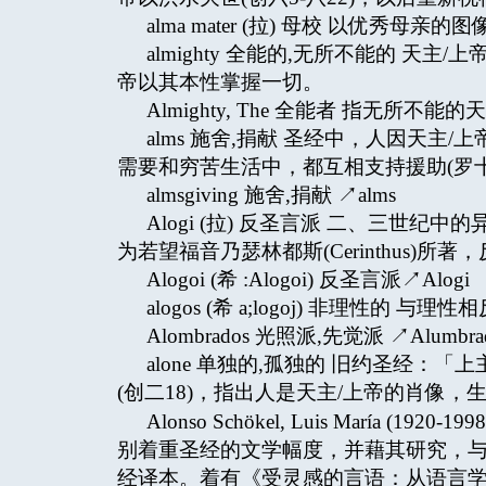
alma mater (拉) 母校 以优秀母
almighty 全能的,无所不能的 天
帝以其本性掌握一切。
Almighty, The 全能者 指无所不能
alms 施舍,捐献 圣经中，人因天
需要和穷苦生活中，都互相支持援助(罗十五2
almsgiving 施舍,捐献 ↗alms
Alogi (拉) 反圣言派 二、三世
为若望福音乃瑟林都斯(Cerinthus)所著，
Alogoi (希 :Alogoi) 反圣言派↗Alogi
alogos (希 a;logoj) 非理性的
Alombrados 光照派,先觉派 ↗Alumbra
alone 单独的,孤独的 旧约圣经
(创二18)，指出人是天主/上帝的肖像，
Alonso Schökel, Luis María
别着重圣经的文学幅度，并藉其研究，
经译本。着有《受灵感的言语：从语言学