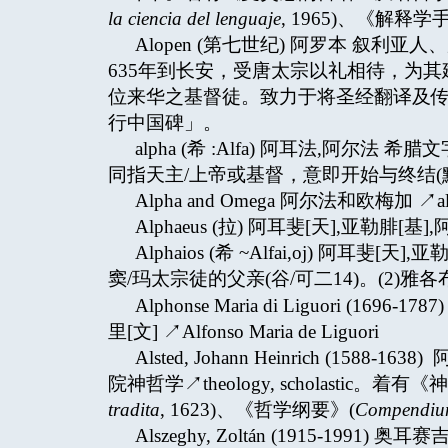
la ciencia del lenguaje
, 1965)、《解释学
Alopen (第七世纪) 阿罗本 叙利亚人
635年到长安，受唐太宗以礼相待，为
位来华之基督徒。致力于将圣经翻译及
行中国碑」。
alpha (希 :Alfa) 阿耳法,阿尔
同指天主/上帝或基督，意即开始与终结(默
Alpha and Omega 阿尔法和欧梅加 ↗a
Alphaeus (拉) 阿耳斐[天],亚勒腓[基],阿
Alphaios (希 ~Alfai,oj) 阿耳
窦/玛太宗徒的父亲(谷/可二14)。(2)雅
Alphonse Maria di Liguori (1
里[文] ↗Alfonso Maria de Liguori
Alsted, Johann Heinrich (
院神哲学↗theology, scholastic。着
tradita
, 1623)、《哲学纲要》(
Compendium
Alszeghy, Zoltán (1915-1