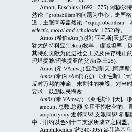
Amort, Eusebius (1692-1
然论↗probabilism的问题为中心，走严格
道，主张同等盖然论↗equiprobabil
eclectic, moral and scholastic
, 1752)等。
Amos (希伯sAm[') (拉) 亚毛斯[天
犹大的特科亚(Tekoa)牧羊，虔诚坦率
其特别贡献为促进社会正义及保存纯正的一神论 
玛塔提雅/玛他提亚的父亲(路三25)。
Amōs (希 VAmw,j) 亚毛斯[天],阿摩
Amos
(希伯 sAm[') (拉) 《亚毛斯
反对万邦的神谕、末世性的神视、对当
要求，鼓励以民悔改。
Amōs
(希 VAmw,j) 《亚毛斯》[天]
amount 总数,总额 多用于指物化的、
amphictyony 近邻同盟,支派同
中，旧约以色列十二支派所成立之同盟
Amphilochius (约340-395) 盎