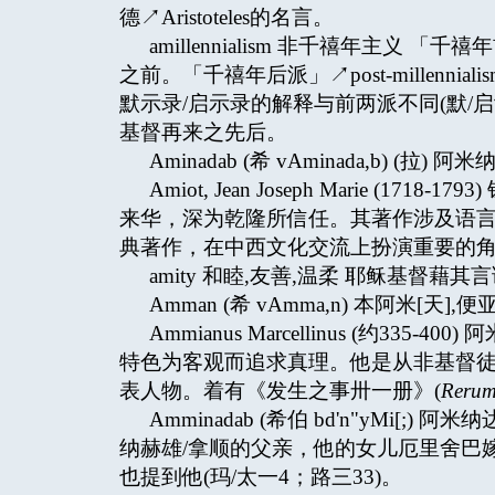
德↗Aristoteles的名言。
amillennialism 非千禧年主义 「千
之前。「千禧年后派」↗post-millen
默示录/启示录的解释与前两派不同(默/
基督再来之先后。
Aminadab (希 vAminada,b) (拉)
Amiot, Jean Joseph Marie (
来华，深为乾隆所信任。其著作涉及语
典著作，在中西文化交流上扮演重要的
amity 和睦,友善,温柔 耶稣基督
Amman (希 vAmma,n) 本阿米[天],便
Ammianus Marcellinus (约33
特色为客观而追求真理。他是从非基督徒信仰
表人物。着有《发生之事卅一册》(
Rerum
Amminadab (希伯 bd'n"yMi[;
纳赫雄/拿顺的父亲，他的女儿厄里舍巴嫁
也提到他(玛/太一4；路三33)。