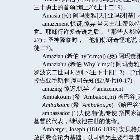
三十勇士的首领(编上/代上十二19)。
Amasia (拉) 阿玛责雅[天],亚玛谢[基] ↗
amazement 惊讶,惊异 当天主
觉。耶稣行许多奇迹之后，「那些人都惊
27)；圣神降临时，「他们惊讶奇怪地说
徒二7)。
Amaziah (希伯 hy"c.m;a]) (英) 阿玛
Amaziahu (希伯 Why"c.m;a])
罗波安二世同时(列下/王下十四1-2)。
控告亚毛斯/阿摩司先知(亚/摩七10-17)。
amazing 惊讶,惊异 ↗amazement
Ambakoum (希 `Ambakou,m) 哈巴谷[天
Ambakoum
(希
`Ambakou,m
) 《哈巴谷书
ambassador (1)大使,特使,专
基督的代表，继续祂在世的使命。
Amberger, Joseph (1816-
放的教会论为基础，以司铎为主要行动者的牧人。