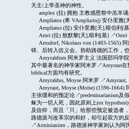
天主/上帝圣神的神性。
amplex (拉) 拥抱 主教感恩祭中羔
Ampliatos (希 VAmplia/toj) 
Ampliatus (拉) 安仆里雅[天],暗伯利[基]
Amri (拉) 敖默黎[天],暗利[基] ↗Omri
Amsdorf, Nikolaus von (14
铎、后转入信义会。协助路德的工作，也引起
Amyraldism 阿米罗主义 法国邵玛学院
其中最著名的神学家阿米罗↗Amyraut在预定论↗p
biblical方面均有研究。
Amyraldus, Moyse 阿米罗 ↗Amyraut, 
Amyraut, Moyse (Moïse) (15
主张缓和的预定论↗predestinarianism及假设
稣为一切人死，因此原则上(ex hypot
及信仰，而且「只」给那些预定被选者，
路德派与改革宗的和好，却引起双方的
↗Arminianism，路德派神学家则认为