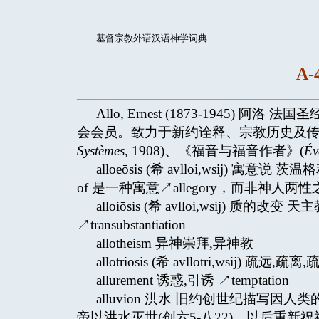
基督宗教外语汉语神学词典
A-4
Allo, Ernest (1873-194
会会员。致力于新约诠释、宗教历史及传
Systèmes
, 1908)、《福音与福音作者》(
Év
alloeōsis (希 avlloi,wsij) 寓意说 
of 是一种寓意↗allegory，而非神人
alloiōsis (希 avlloi,wsij
↗transubstantiation
allotheism 异神崇拜,异神教
allotriōsis (希 avllotri,wsij) 疏远,疏离
allurement 诱惑,引诱 ↗temptation
alluvion 洪水 旧约创世纪描写因
帝以洪水灭世(创六5-八22)，以后重新祝福