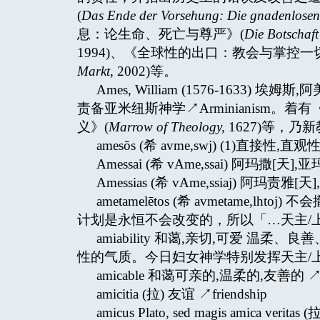
(
Das Ende der Vorsehung: Die gnadenlosen
息：论生命、死亡与尊严》(
Die Botschaf
1994)、《全球性的出口：教会与掌控一
Markt
, 2002)等。
Ames, William (1576-163
责备亚米纽斯神学↗Arminianism。着
义》(
Marrow of Theology,
1627)等，乃新
amesōs (希 avme,swj) (1)直接性
Amessai (希 vAme,ssai) 阿玛撒[天],
Amessias (希 vAme,ssiaj) 阿玛责雅[
ametamelētos (希 avmetame
计划是永恒不会改变的，所以「…天主/上
amiability 和蔼,亲切,可爱 
性的气质。今日妇女神学特别发挥天主/
amicable 和蔼可亲的,温柔的,友善的 ↗a
amicitia (拉) 友谊 ↗friendship
amicus Plato, sed magis ami