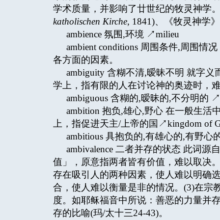
学术质量，并影响了廿世纪的牧灵神学。
katholischen Kirche
, 1841)、《牧灵神学
ambience 氛围,环境 ↗milieu
ambient conditions 周围
各方面的因素。
ambiguity 含糊不清,暧昧不明
学上，指有限的人在讨论神的奥迹时，
ambiguous 含糊的,暧昧的,不分明的 ↗am
ambition 抱负,雄心,野心 在
上，指促进天主/上帝的国↗kingdom of
ambitious 具抱负的,有雄心的,有野心的 
ambivalence 二者并存的状态 此词
值」，原意指两者皆有价值，难以取决。
存在吸引人的两种因素，使人难以明确选
合，使人难以衡量是非的情况。(3)在
度。如耶稣福音中所说：善恶的力量并存
存的比喻(玛/太十三24-43)。