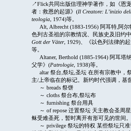
↗Flick共同出版信理神学著作，如《恩
者：救恩的起源》(
Il Creatore: L’inizio del
teologia
, 1974)等。
Alt, Albrecht (1883-195
色列古圣祖的宗教情况、民族史及旧约中
Gott der Väter
, 1929)、《以色列法律的起
等。
Altaner, Berthold (1885-
父学》(
Patrologie
, 1938)等。
altar 祭台,祭坛,圣坛 在所有宗
主/上帝临在的标记。新约时代强调，基
～ breads 祭饼
～ cloths 祭台布,祭坛布
～ furnishing 祭台用具
～ of repose 迁置祭坛 天主
稣受难圣死，暂时离开有形可见的世间
～ privilege 祭坛的特权 某些