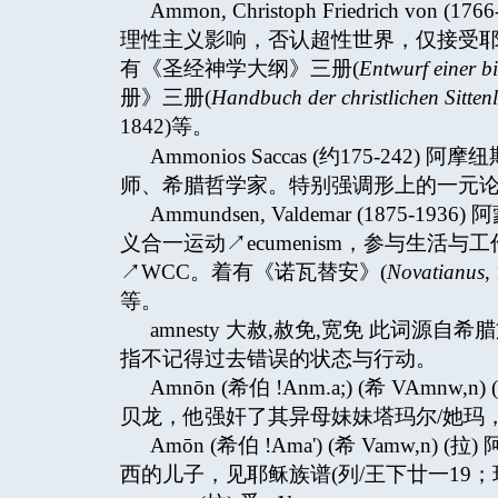
Ammon, Christoph Friedrich
理性主义影响，否认超性世界，仅接受
有《圣经神学大纲》三册(
Entwurf einer b
册》三册(
Handbuch der christlichen Sitten
1842)等。
Ammonios Saccas (约175-242
师、希腊哲学家。特别强调形上的一元论↗
Ammundsen, Valdemar (187
义合一运动↗ecumenism，参与生活与工作运动
↗WCC。着有《诺瓦替安》(
Novatianus
等。
amnesty 大赦,赦免,宽免 此词源自希腊
指不记得过去错误的状态与行动。
Amnōn (希伯 !Anm.a;) (希 VAm
贝龙，他强奸了其异母妹妹塔玛尔/她玛，
Amōn (希伯 !Ama') (希 Vamw,n
西的儿子，见耶稣族谱(列/王下廿一19；玛