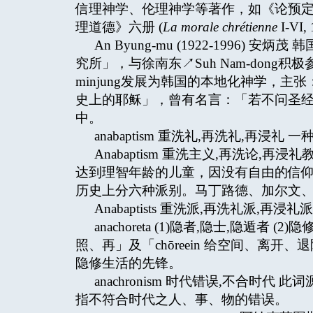
信理神学、伦理神学等著作，如《论预定
理道德》六册 (
La morale chrétienne
I-VI
An Byung-mu (1922-1996
究所」，与徐南东↗Suh Nam-dong积
minjung发展为韩国的本地化神学，
史上的耶稣」，曾有名言：「若不问圣
中。
anabaptism 重洗礼,再洗礼,再
Anabaptism 重洗主义,再洗论,
达到理智年龄的儿童，因没有自由的信
历史上分六种派别。马丁路德、加尔文
Anabaptists 重洗派,再洗礼派,再浸礼派 ↗
anachoreta (1)隐者,隐士,隐遁者
照、再」及「chōreein 给空间、离
隐修生活的先锋。
anachronism 时代错误,不合时代 此
指不符合时代之人、事、物的错误。