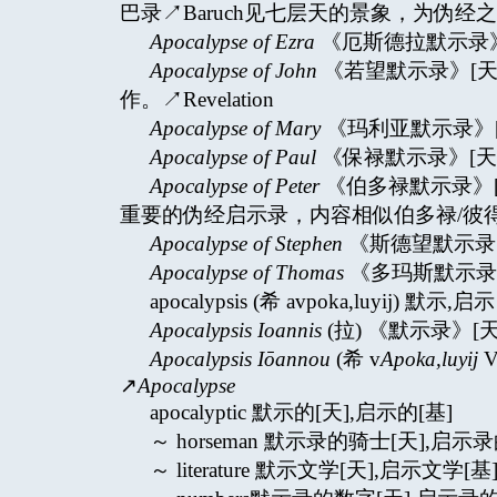
巴录↗Baruch见七层天的景象，为伪经
Apocalypse of Ezra
《厄斯德拉默示录》
Apocalypse of John
《若望默示录》[天
作。↗Revelation
Apocalypse of Mary
《玛利亚默示录》[
Apocalypse of Paul
《保禄默示录》[天]
Apocalypse of Peter
《伯多禄默示录》[
重要的伪经启示录，内容相似伯多禄/彼
Apocalypse of Stephen
《斯德望默示录》
Apocalypse of Thomas
《多玛斯默示录》
apocalypsis (希 avpoka,luyij) 默示,启示
Apocalypsis Ioannis
(拉) 《默示录》[天
Apocalypsis Iōannou
(希 v
Apoka,luyij
↗
Apocalypse
apocalyptic 默示的[天],启示的[基]
～ horseman 默示录的骑士[天],启示
～ literature 默示文学[天],启示文学[基] ↗lit