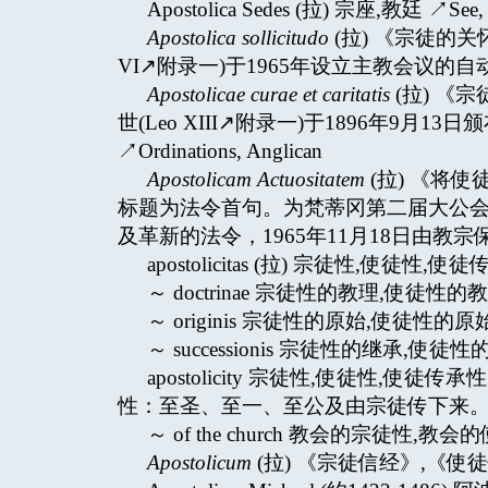
Apostolica Sedes (拉) 宗座,教廷 ↗See, A
Apostolica sollicitudo
(拉) 《宗徒的关
VI↗附录一)于1965年设立主教会议的自动法令
Apostolicae curae et caritatis
(拉) 《
世(Leo XIII↗附录一)于1896年9
↗Ordinations, Anglican
Apostolicam Actuositatem
(拉) 《将
标题为法令首句。为梵蒂冈第二届大公会议(Cou
及革新的法令，1965年11月18日由教宗保禄
apostolicitas (拉) 宗徒性,使徒性,使徒传承
～ doctrinae 宗徒性的教理,使
～ originis 宗徒性的原始,使徒
～ successionis 宗徒性的继承,使徒
apostolicity 宗徒性,使徒性,使徒传
性：至圣、至一、至公及由宗徒传下来
～ of the church 教会的宗徒性
Apostolicum
(拉) 《宗徒信经》,《使