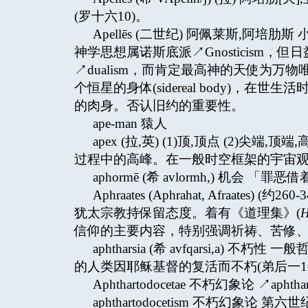
(罗十六10)。
Apellēs (二世纪) 阿佩莱斯,阿培
神学思想属诺斯底派↗Gnosticism
↗dualism，而肯定最高神的天使为
个恒星的身体(sidereal body)
的肉身。否认旧约的重要性。
ape-man 猿人
apex (拉,英) (1)顶,顶点 (2)
过程中的高峰。在一般时空框架的宇宙观
aphormē (希 avlormh,) 机会 
Aphraates (Aphrahat, Afraat
犹太宗教持保留态度。着有《道理集》(
H
信仰的主要内容，特别强调祈祷、苦修
aphtharsia (希 avfqarsi,
的人类因耶稣基督的复活而不朽(弟后一10
Aphthartodocetae 不朽幻象论 ↗aphthart
aphthartodocetism 不朽幻象论 第六世