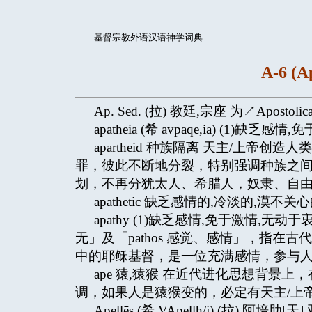
基督宗教外语汉语神学词典
A-6 (Ap
Ap. Sed. (拉) 教廷,宗座 为↗Apostoli
apatheia (希 avpaqe,ia) (1)缺
apartheid 种族隔离 天主/上
罪，彼此不断地分裂，特别强调种族之间
划，不再分犹太人、希腊人，奴隶、自由人，
apathetic 缺乏感情的,冷淡的,漠不关心的
apathy (1)缺乏感情,免于激情,无动
无」及「pathos 感觉、感情」，指
中的耶稣基督，是一位充满感情，参与人
ape 猿,猿猴 在近代进化思想背景
调，如果人是猿猴变的，必定有天主/上帝的临在。↗e
Apellēs (希 VApellh/j) (拉