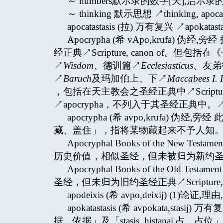
～ numbers默示录的数字[天],启示录的数字[基
～ thinking 默示思想 ↗thinking, apocal
apocatastasis (拉) 万有复兴 ↗apokatasta
Apocrypha (希 vApo,kruf
经正典↗Scripture, canon of。但
↗
Wisdom
、德训篇↗
Ecclesiasticus
、友弟
↗
Baruch
及玛加伯上、下↗
Maccabees I. I
，包括在天主教会之圣经正典中↗Scriptur
↗apocrypha，不列入于其圣经正典中。↗ap
apocrypha (希 avpo,krufa) 伪
藏、盖住」，指将某物藏起来不予人知
Apocryphal Books of the Ne
历史价值，相似圣经，但未被归为新约圣经正典↗Sc
Apocryphal Books of the Ol
圣经，但未归为旧约圣经正典↗Scripture, c
apodeixis (希 avpo,deixij) (1
apokatastasis (希 avpokata,st
据、依据」及「stasis, histana