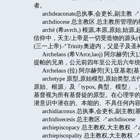
者。
archdeaconate总执事,会吏长,副主教 ↗ar
archdiocese 总主教区 总主教所管理的
archē (希avrch,) 根源,本原,
信仰中，天主/上帝是一切受造物的源头(创
(三一上帝)↗Trinity奥迹内，父是子及圣神
Archelaos (希VArce,laoj) 阿尔
提帕的兄弟，公元前四年至公元后六年统治
Archelaus (拉) 阿尔赫劳[天],亚基老[基] 
archetype 原型,原始模型,原始类型
原始、根源」及「typos, 典型、模
基督视为所有基督徒的原型。在心理学的
潜意识中潜在的、本能的、不具任何内
archidiaconus 总执事,会吏长,副主教[基] 
archidioecesis 总主教区 ↗archdiocese
archiepiscopacy 总主教权,大主教权 ↗ar
archiepiscopality 总主教权,大主教权 ↗a