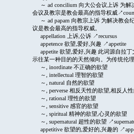
～ ad concilium 向大公会议
会议及教宗是教会最高的指导权威↗council, 
～ ad papam 向教宗上诉 为解
议是教会最高的指导权威。
appellation 上诉,公诉 ↗recursus
appetence 欲望,爱好,兴趣 ↗appetite
appetite 欲望,爱好,兴趣 此词源自
示往某一种目的的天然倾向。为传统伦
～, inordinate 不正确的欲望
～, intellectual 理智的欲望
～, natural 自然的欲望
～, perverse 相反天性的欲望,相反
～, rational 理性的欲望
～, sensitive 感官的欲望
～, spiritual 精神的欲望,心灵的欲望
～, supernatural 超性的欲望 ↗supernatu
appetitive 欲望的,爱好的,兴趣的 ↗appet