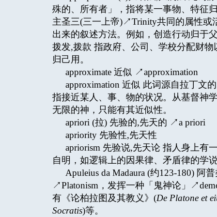
殊的、所有者」，指将某一事物、特征
主圣三(三一上帝)↗Trinity共同的
出来的叙述方法。例如，创造行动归于父，
拨发,拨款 指政府、公司、学校分配财物以
归己用。
approximate 近似 ↗approximation
approximation 近似 此词源自拉
指接近某人、事、物的状况。从基督神
无限的神，只能有其近似性。
apriori (拉) 先验的,先天的 ↗a priori
apriority 先验性,先天性
apriorism 先验说,先天论 指人身上
自明，如逻辑上的因果律、矛盾律的学说。↗a
Apuleius da Madaura (约12
↗Platonism，发挥一种「鬼神论」↗d
有《论柏拉图及其教义》(
De Platone et e
Socratis
)等。