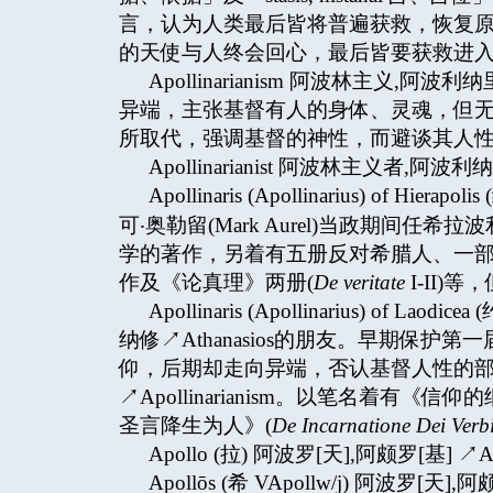
言，认为人类最后皆将普遍获救，恢复原初
的天使与人终会回心，最后皆要获救进入
Apollinarianism 阿波林主义,阿波利纳
异端，主张基督有人的身体、灵魂，但无人
所取代，强调基督的神性，而避谈其人
Apollinarianist 阿波林主义者,阿波利纳里
Apollinaris (Apollinarius) o
可‧奥勒留(Mark Aurel)当政期间任希
学的著作，另着有五册反对希腊人、一部反
作及《论真理》两册(
De veritate
I-II)
Apollinaris (Apollinarius) of
纳修↗Athanasios的朋友。早期保护第一届尼西
仰，后期却走向异端，否认基督人性的
↗Apollinarianism。以笔名着有《信仰
圣言降生为人》(
De Incarnatione Dei Verb
Apollo (拉) 阿波罗[天],阿颇罗[基] ↗Ap
Apollōs (希 VApollw/j) 阿波