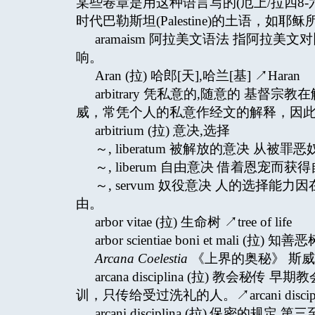
某些卷章是用这种语言写的(厄上/拉四8-六1
时代巴勒斯坦(Palestine)的土语，如耶
aramaism 阿拉美文语法 指阿
响。
Aran (拉) 哈郎[天],哈兰[基] ↗Haran
arbitrary 凭私意的,随意的 
威，常凭个人的私意作经文的解释，因
arbitrium (拉) 意决,选择
～, liberatum 被解放的意决 
～, liberum 自由意决 借着恩宠
～, servum 奴役意决 人的选择
由。
arbor vitae (拉) 生命树 ↗tree of life
arbor scientiae boni et mali (拉) 知善恶树
Arcana Coelestia
《上界的奥秘》 斯威登
arcana disciplina (拉) 教会秘
训，只传给受过洗礼的人。↗arcani discipl
arcani disciplina (拉) 