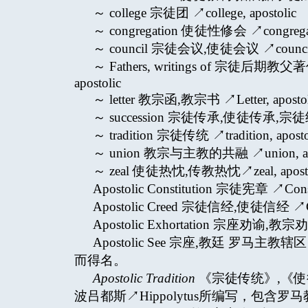
～ college 宗徒团 ↗college, apostolic
～ congregation 使徒性修会 ↗congregatio
～ council 宗徒会议,使徒会议 ↗council, 
～ Fathers, writings of 宗徒后期教父
apostolic
～ letter 教宗函,教宗书 ↗Letter, apostol
～ succession 宗徒传承,使徒传承,宗徒继承 ↗
～ tradition 宗徒传统 ↗tradition, aposto
～ union 教宗与主教的共融 ↗union, apo
～ zeal 使徒热忱,传教热忱↗zeal, aposto
Apostolic Constitution 宗徒宪章 ↗Consti
Apostolic Creed 宗徒信经,使徒信经 ↗Cre
Apostolic Exhortation 宗座劝谕,教宗劝谕 
Apostolic See 宗座,教廷 
而得名。
Apostolic Tradition
《宗徒传统》,《
波吕都斯↗Hippolytus所编写，包含