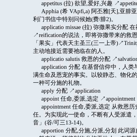
appetitus (拉) 欲望,爱好,兴趣 ↗appetit
Apphia (希 VApfi,a) 阿丕雅[
利门书信中特别问候她(费/腓2)。
applicatio missae (拉) 
↗reification的说法，即将弥撒带
「果实」代表天主圣三(三一上帝)↗Tri
主动地接近需要祂临在的人。
applicatio salutis 救恩的分配 ↗salvatio
application 分配 在基督信仰中，
满生命及恩宠的事实。以较静态、物化
一种可分施的礼物。
apply 分配 ↗application
appoint 任命,委派,选定 ↗appointment
appointment 任命,委派,选定
任。为实现此一使命，不断有人受派遣
音」(谷/可三13-14)。
apportion 分配,分施,分派,分划 