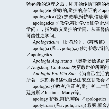
翰/约翰的道理之后，即开始传扬耶稣的福音(
apologetic 护教的,辩护的,信证的↗apolo
apologetica (拉) 护教学,辩护学,信证学 ↗
apologetics 护教学,辩护学,信证
学问」，指为教义辩护的学问。从基督
可信性之学问。
Apologeticum
《护教论》,《辩惑篇》 罗
apologia (希 avpologi,a) (拉
↗apologetics
Apologia Augustana
《奥斯堡信条的辩护
↗Augsburg Confession为新教辩护所写
Apologia Pro Vita Sua
《为自己生活的
所著。深刻地描述他自己由安立甘教会↗Ang
apologist 护教者,信证者,辩护
廷努斯↗Iustinus, Martyr等。
apology 护教,辩护,辩解 ↗apologetics
apolytrōsis (希avpolu,trw