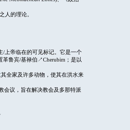
方法之人的理论。
约中天主/上帝临在的可见标记。它是一个
宾/基禄伯↗Cherubim；是以
用以救其全家及许多动物，使其在洪水来
勒所开的宗教会议，旨在解决教会及多那特派
。