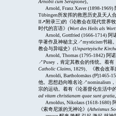
Arnobii cum Serapione
)。
Arnold, Franz Xaver 
Tübingen所发挥的救恩历史及天人
II↗附录三)的《论教会在现代世界
时代的言语》(
Wort des Heils als Wort 
Arnold, Gottfried (1
学著作及神秘主义↗mysticism
教会与异端史》(
Unparteyische Kirche
Arnold, Thomas (179
↗Pusey，肯定其教会的传统。着
Catholic Claims
, 1829)、《教会改
Arnoldi, Bartholomä
他。思想趋向唯名论↗nominalis
宗的运动。着有《论基督化生活中的
ad vitam christianam quae sunt gratia
Arnoldus, Nikolaus (1
《索奇尼派的无神论》(
Atheismus So
arouse 醒来,唤醒,引起,