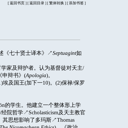
[
返回书页
] [
返回目录
]
[
繁体转换
] [
添加书签
]
述《七十贤士译本》↗
Septuagint
如
的基督宗教哲学家及辩护者。认为基督徒对天主/
《申辩书》(
Apologia
)。
有：(1)埃及国王(加下一10)。(2)保禄/保罗
拉图↗Platōn的学生。他建立一个整体形上学
院哲学↗Scholasticism及天主教官
。其思想影响了多玛斯↗Thomas
The Nicomachean Ethics
)、《政治