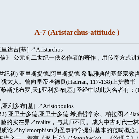
A-7 (Aristarchus-attitude )
亚里达古[基] ↗Aristarchos
信》 公元前二世纪一佚名作者的著作，用传奇方式讲
 of Athens (二世纪初) 亚里斯提德,阿里斯提德 希腊雅典
。曾向皇帝哈德良(Hadrian, 117-138)上护教书
o,bouloj) 阿黎斯托布罗[天],亚利多布[基] 圣经中以此为名者
)。
,亚利多布[基] ↗Aristoboulos
telej) (384-322) 亚里士多德,亚里士多德 希腊哲学家、柏
经验的实在界↗reality，与其师不同。成为中古时代士林/经
↗hylemorphism为圣事神学提供基本的范畴概念
的主流之一。着有《形上学》(
Metaphysics
)、《伦理学》(