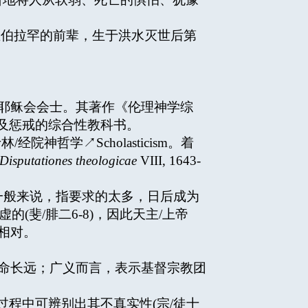
，亚巴郎/亚伯拉罕的前辈，生于洪水灭世后第
会法典学家、耶稣会会士。其著作《伦理神学综
律及惩戒的综合性教科书。
林/经院神哲学↗Scholasticism。着
Disputationes theologicae
VIII, 1643-
寻求」，一般来说，指要求的太多，日后成为
斐/腓二6-8)，因此天主/上帝
e相对。
的肉体生命长远；广义而言，表示基督宗教团
体过程中可辨别出其不真实性(宗/徒十