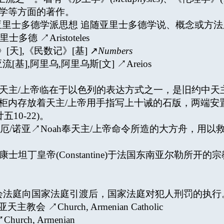
科学等方面的著作。
士多德主义,亚里士多德学派思想 追随亚里士多德学说、概念或
亚里士多德 ↗Aristoteles
纪》[天],《民数记》[基] ↗
Numbers
天],亚流[基],阿里乌,阿里乌斯[文] ↗Areios
 约柜,盟约之柜 天主/上帝临在于以色列的表达方式之一，是旧
柜内存放着天主/上帝用手指写上十诫的石版，两端安置革鲁
10-22)。
方舟 诺厄/诺亚↗Noah奉天主/上帝命令所造的大方舟，
会议314年康士坦丁皇帝(Constantine)于法国东南亚尔
会法庭向国家法庭引渡后，国家法庭对犯人刑罚的执行
尼亚天主教会 ↗Church, Armenian Catholic
hurch, Armenian