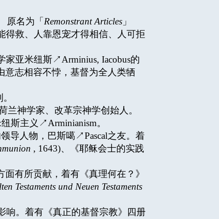
 原名为「
Remonstrant Articles
」
能得救、人靠恩宠才得相信、人可拒
纽斯↗Arminius, Iacobus的
与人的自由意志相容不悖，基督为全人类牺
别。
天],亚米纽[基] 荷兰神学家、改革宗神学创始人。
斯主义↗Arminianism。
ism的领导人物，巴斯噶↗Pascal之友。着
ommunion
, 1643)、《耶稣会士的实践
学的普遍化方面有所贡献，着有《真理何在？》
Alten Testaments und Neuen Testaments
m上有很大的影响。着有《真正的基督宗教》四册