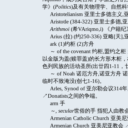
学》(
Politics
)及有关物理学、自然
Aristotelianism 亚里
Aristotle (384-322) 亚里士多德,
Arithmoi
(希VAriqmo,i) 《户籍
Arius (拉) (约250-336) 亚略[
ark (1)约柜 (2)方舟
～ of the covenant
以金版为盖(赎罪盖)的长方形木柜，
色列民族的活动圣所(出廿四1-11，廿五
～ of Noah 诺厄方舟,诺亚
临时不致淹没(创七1-16)。
Arles, Synod of 亚尔勒
↗Donatists之间的争端。
arm 手
～
, secular
世俗的手 指犯人由教
Armenian Catholic Church 亚美
Armenian Church 亚美尼亚教会 ↗C