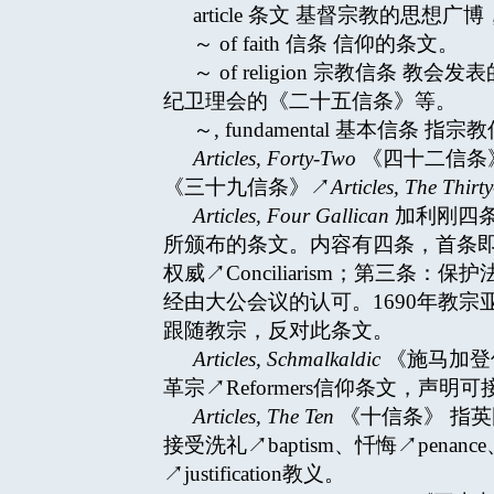
article 条文 基督宗教的
～ of faith 信条 信仰的条文。
～ of religion 宗教信条 教
纪卫理会的《二十五信条》等。
～, fundamental 基本信条 
Articles, Forty-Two
《四十二信条》
《三十九信条》↗
Articles, The Thirt
Articles, Four Gallican
加利刚四条文
所颁布的条文。内容有四条，首条
权威↗Conciliarism；第三条：保护
经由大公会议的认可。1690年教宗亚历山大
跟随教宗，反对此条文。
Articles, Schmalkaldic
《施马加登信条
革宗↗Reformers信仰条文，
Articles, The Ten
《十信条》 指英
接受洗礼↗baptism、忏悔↗penanc
↗justification教义。