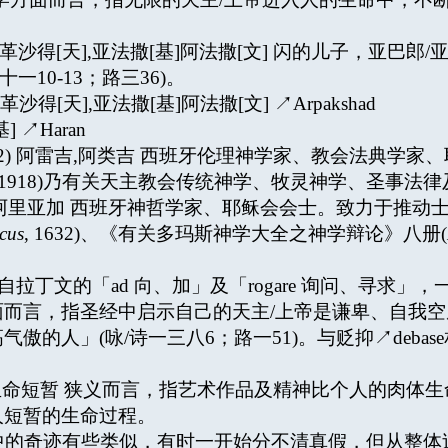
;r>a;) 阿帕革沙得[天],亚法撒[基]阿法撒[文] 闪的儿子
一10-13；路三36)。
拉) 阿帕革沙得[天],亚法撒[基]阿法撒[文] ↗Arpakshad
基] ↗Haran
ía (1868-1942) 阿雷吉,阿类吉 西班牙伦理神学家、教
, 1918)乃有关天主教会传统神学、牧灵神学、圣事法
1592-1667) 阿里亚加 西班牙神哲学家、耶稣会会士。致力于推动士
cus
, 1632)、《有关多玛斯神学大全之神学辩论》八册(
 此词源自拉丁文的「ad 向、加」及「rogare 询问、
言，指圣经中启示自己的天主/上帝是谦卑、自我空虚的(
的人」(咏/诗一三八6；路一51)。与贬抑↗debas
vis 艺术长远，生命短暂 狭义而言，指艺术作品及精神比个人
人短暂的生命过程。
督信仰中的奇迹有些类似，有时一开始分不清真假，但从整