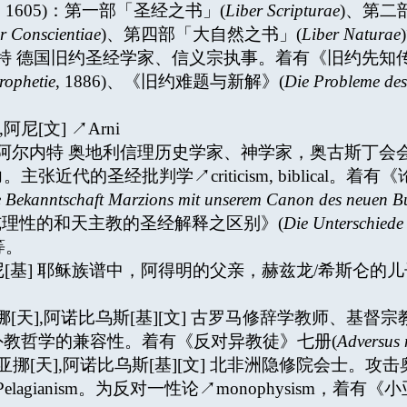
, 1605)：第一部「圣经之书」(
Liber Scripturae
)、第二
r Conscientiae
)、第四部「大自然之书」(
Liber Naturae
0-1901) 阿恩特 德国旧约圣经学家、信义宗执事。着有《旧
rophetie
, 1886)、《旧约难题与新解》(
Die Probleme des
,阿尼[文] ↗Arni
 (1771-1854) 阿尔内特 奥地利信理历史学家、神学家，
近代的圣经批判学↗criticism, biblical。
e Bekanntschaft Marzions mit unserem Canon des neuen Bu
《论纯理性的和天主教的圣经解释之区别》(
Die Unterschiede 
)等。
乃[天],阿珥尼[基] 耶稣族谱中，阿得明的父亲，赫兹龙/希
(约+327) 大亚挪[天],阿诺比乌斯[基][文] 古罗马修辞学
教哲学的兼容性。着有《反对异教徒》七册(
Adversus 
(五世纪) 小亚挪[天],阿诺比乌斯[基][文] 北非洲隐修院会士。攻
Pelagianism。为反对一性论↗monophysism，着