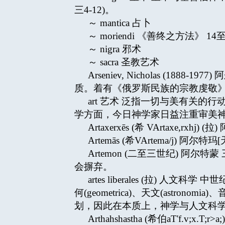
三4-12)。
～ mantica 占卜
～ moriendi 《善终之方法》 
～ nigra 邪术
～ sacra 圣教艺术
Arseniev, Nicholas 
质。着有《俄罗斯民族的宗教虔敬》
art 艺术 泛指一切与美有关
学方面，今日神学家日益注重审美神学↗theo
Artaxerxēs (希 VArtaxe,rxhj
Artemās (希VArtema/j) 阿
Artemon (二至三世纪) 阿
会摒弃。
artes liberales (拉) 人文科学 中
何(geometrica)、天文(astr
划，因此在本质上，神学与人文科
Arthahshastha (希伯aT'f.v