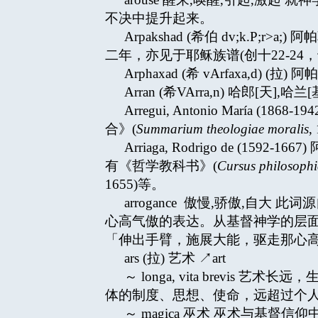
不决中提升起来。
Arpakshad (希伯 dv;k.P
二年，亦见于耶稣族谱(创十22-24，十
Arphaxad (希 vArfaxa,d) (
Arran (希VArra,n) 哈郎[天],哈兰[
Arregui, Antonio Mar
合》(
Summarium theologiae moralis
Arriaga, Rodrigo de (
有《哲学教科书》(
Cursus philosophi
1655)等。
arrogance 傲慢,骄傲,自大
心高气傲的表达。从基督神学的层面而
「伸出手臂，施展大能，驱走那心高气傲
ars (拉) 艺术 ↗art
～ longa, vita bre
体的制度、思想、使命，远超过个
～ magica 巫术 巫术与基