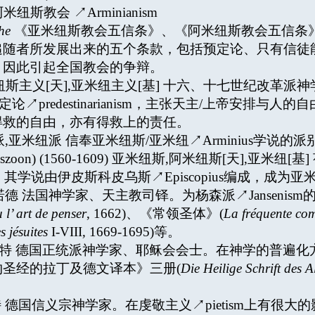
阿米纽斯教会 ↗Arminianism
he
《亚米纽斯教会五信条》、《阿米纽斯教会五信条》
追随者所发展出来的五个条款，包括预定论、只有信徒
，因此引起全国教会的争辩。
米纽斯主义[天],亚米纽主义[基] 十六、十七世纪改革派神学家亚米
定论↗predestinarianism，主张天主/上帝安排
得救的自由，亦有得救上的责任。
斯派,亚米纽派 信奉亚米纽斯/亚米纽↗Arminius学说的派
b Hermandszoon) (1560-1609) 亚米纽斯,阿米纽斯[
，其学说由伊皮斯科皮乌斯↗Episcopius编成，成为亚米纽
2-1694) 阿诺德 法国神学家、天主教司铎。为杨森派↗Jansen
l’ art de penser
, 1662)、《常领圣体》(
La fréquente c
s jésuites
I-VIII
,
1669-1695)等。
851-1925) 阿恩特 德国正统派神学家、耶稣会会士。在神
约新约圣经的拉丁及德文译本》三册(
Die Heilige Schrift des 
-1621) 阿恩特 德国信义宗神学家。在虔敬主义↗pietis