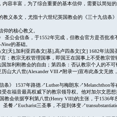
思想广博，内容丰富，为了综合重要的基本信仰，需要以简
会发表的教义条文，尤指十六世纪英国教会的《三十九信条》↗Articl
指宗教信仰的核心教义。
 圣公会信条，于1552年完成，但教会官方是否批准不
y-Nine
的基础。
[天],加利亚四条文[基],高卢四条文[文] 1682年法
即言：教宗无权管理国事，即国王在国事上不受教宗管
法国加利刚教会的自由；第四条：否认教宗个人的不可错误性↗Pope, 
八世(Alexander VIII↗附录一)宣布此条文无效，16
》 1537年路德↗Luther与梅朗东↗Melanchthon等在
声明可接受在福音最高权威下的教宗领导权。他对加尔文思
国教会依据亨利第八世(Henry VIII)的主张，于15
e、圣餐↗Eucharist三圣事，不提到体变↗transubsta