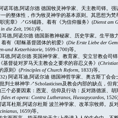
(1898-1969) 阿诺耳德,阿诺尔德 德国牧灵神学家、天主教司
合一的整体性，作为牧灵神学的基本原则。其思想为梵蒂冈第二届大
牧职宪章》↗GS铺路。着有《为信仰服务》(
Dienst am 
in die Zeit,
1961)等。
666-1714) 阿诺耳德,阿诺尔德 德国新教神秘家、历史学家。生
书籍。着有《耶稣基督团体的初爱》(
Die Erste Liebe der Gem
n-und Ketzerhistorie
, 1699-1700)等。
5-1842) 阿诺耳德,阿诺尔德 英国神学家、教育家、安立甘
有《基督徒对罗马天主教会之要求的容忍义务》(
Christia
革的原则》(
Principles of Church Reform
, 1833)等。
us (约1465-1532) 阿诺耳迪,阿诺尔迪 德国神哲学家、
m，批判士林神学↗Scholasticism及教会内部的缺
三个必要因素：恩宠、信仰及行动：反对路德派、胡斯
, fides et opera: Contra Lutheranos, Hussopycardos
, 152
618-1680) 阿诺耳杜斯,阿诺尔杜斯 波兰神学家、改革宗牧师。反
cinianus
, 1659)等。
激起 就神学方面而言，指无限的天主/上帝进入人的生命中