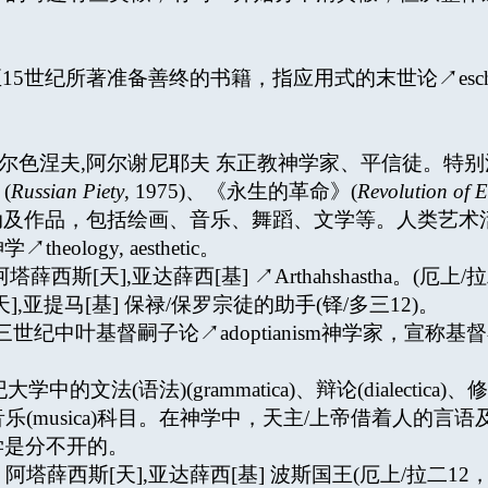
14至15世纪所著准备善终的书籍，指应用式的末世论↗eschat
(1888-1977) 阿尔色涅夫,阿尔谢尼耶夫 东正教神学家、平
(
Russian Piety
, 1975)、《永生的革命》(
Revolution of E
的行动及作品，包括绘画、音乐、舞蹈、文学等。人类艺
logy, aesthetic。
) (拉) 阿塔薛西斯[天],亚达薛西[基] ↗Arthahshastha。(厄上/
尔特玛[天],亚提马[基] 保禄/保罗宗徒的助手(铎/多三12)。
尔特蒙 三世纪中叶基督嗣子论↗adoptianism神学家，
世纪大学中的文法(语法)(grammatica)、辩论(dialectica)、修辞(
onomia)、音乐(musica)科目。在神学中，天主/上帝借
学是分不开的。
;x.T;r>a;) 阿塔薛西斯[天],亚达薛西[基] 波斯国王(厄上/拉二12