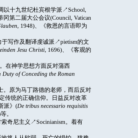
铎。强调以十九世纪杜宾根学派↗School,
公会议(Council, Vatican
Glauben
, 1948)、《救恩的言语即为
平致力于写作及翻译虔诚派↗pietism的文
einden Jesu Christi
, 1696)、《客观的
教会司铎。在神学思想方面反对蒲西
n Duty of Conceding the Roman
奥古斯丁会会士。原为马丁路德的老师，而后反对
点，但肯定传统的正确信仰。日益反对改革
派》(
De tribus necessario requisitis
6)等。
对索奇尼主义↗Socinianism。着有
，不断地将人从软弱、死亡的惧怕、犹豫