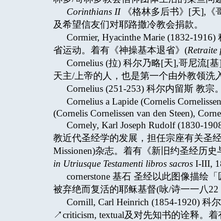
Corinthians II
《格林多后书》[天],
及希望信友们对耶路撒冷教会捐款。
Cormier, Hyacinthe Marie 
省运动。着有《神操基本退省》(
Retraite
Cornelius (拉) 科尔乃略[天]
天主/上帝的人，也是第一个由外教领洗入教的
Cornelius (251-253) 科尔内留斯 教
Cornelius a Lapide (Cornelis Corneli
(Cornelis Cornelissen van den Steen), Corne
Cornely, Karl Joseph Rudol
教近代圣经学的发展，担任宗座有关圣经问题
Missionen)杂志。着有《新旧约圣经
in Utriusque Testamenti libros sacros
I-III
cornerstone 基石 圣经以此
被弃绝而复活的耶稣基督(咏/诗一一八22；
Cornill, Carl Heinrich (1
↗criticism
,
textual及对先知书的诠释。