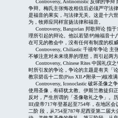
Controversy, Antinomistic 反
争辩。梅氏主张悔改相信后必须严守法
是福音的果实，与法律无关。这是十六
为，牧师应同样宣扬法律和福音。
Controversy, Bangorian 邦歌
理所引起的辩论。他以若望/约翰福音十
在可见的教会中，没有任何有制度的权
Controversy, Chiliasti
不够注意对未来境界的理想，而引起两
Controversy, Chinese Ri
时所引发的争论，争论的主题是有关「论天
教宗碧岳十二世(Pius XII↗附录一)核
Controversy, Iconoclastic
使用圣像，有碍犹太教、伊斯兰教徒归
反对，产生所谓的「圣像敬礼之争」。历
III)皇帝717年登基起至754年，在地区会议(i
二阶 段，从754至787年尼西亚第二届大公会议(
动，并恢复圣像的敬礼。第三阶段，从良五