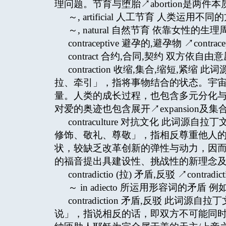
理问题。节育与堕胎↗abortion是两件
～, artificial 人工节育 人
～, natural 自然节育 依靠女性
contraceptive 避孕的,避孕物 ↗contracep
contract 合约,合同,契约 双方依自由意
contraction 收缩,集合,缩短,紧缩 
拉、牵引」，指将事物结合的状态。宇
量。人类的成长过程，也包含多元分化与集合
对爱的奥迹也包含展开↗expansion及
contraculture 对抗文化 此词源自拉丁文
修饰、敬礼、尊敬」，指相反尊重他人
状，较缺乏改革创新的弹性与动力，因
的福音提出具建设性、挑战性的新理念及生活
contradictio (拉) 矛盾,反驳 ↗contradict
～ in adiecto 所运用形容词的
contradiction 矛盾,反驳 此词源自
说」，指说相反的话，即双方不可能同