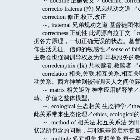
～ doctrine 正确教义 ↗doctrine, correc
correctio fraterna (拉) 兄弟规劝之道 ↗corr
correction 修正,校正,改正
～, fraternal 兄弟规劝之道 基督
correctness 正确性 此词源自拉丁文
据各方原理，一切正确无误的状态。基
仰生活见证、信仰的敏感性↗sense of 
主教会也强调训导权及为训导权服务的教义部↗Congrega
corredemptrix (拉) 共救赎者,救赎者 ↗co
correlation 相关,关联,相互
动关系。西方神学则较强调天人之间位际性的交
～ matrix 相关矩阵 神学应用解释学
畴、价值之整体模型。
～, ecological 生态相关 生态神学↗t
此关系带来生态伦理↗ethics, ecologica
～, method of 相关法,相互关系法
状况所包含的问题，与耶稣基督启示答
～, multiple 多元相关,复相关