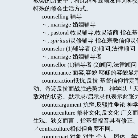
教会的历史中，将此精神逐渐发挥为神贫↗pover
特殊的修会生活方式。
counselling 辅导
～, marriage 婚姻辅导
～, pastoral 牧灵辅导,牧灵谘
～,
spiritual
灵修辅导 指在宗教信仰灵修角
counselor (1)辅导者 (2)顾问,法律顾问
～, marriage 婚姻辅导者
counsellor (1)辅导者 (2)顾问,法律顾问 ↗
countenance 面容,容貌 耶稣的容
counteraction抵抗,反抗 基
动、奇迹反抗而战胜恶势力。神学以「天
敌对的状态。默示录/启示录也表示此张力
counterargument 抗辩,反
counterculture 修补文化,
生观。狭义而言，指基督福音具有修正
↗contraculture相似但角度不同。
counterpart 对象,对手 个人