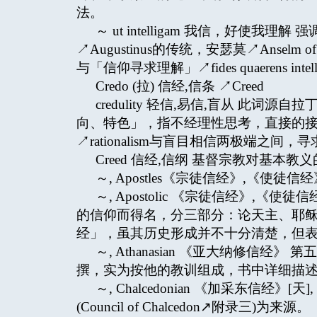
法。
～ ut intelligam 我信，好使
↗Augustinus的传统，安瑟莫↗Anselm
与「信仰寻求理解」↗fides quaerens inte
Credo (拉) 信经,信条 ↗Creed
credulity 轻信,易信,盲从 此词源自拉
向、特色」，指不经理性思考，直接的
↗rationalism与盲目相信两极端之间
Creed 信经,信纲 基督宗教对基
～, Apostles《宗徒信经》,《使徒信
～, Apostolic 《宗徒信经》,
的信仰而得名，分三部分：论天主、耶稣
经」，虽其历史形成并不十分清楚，但
～, Athanasian 《亚大纳修信经》
撰，实为按他的教训组成，书中详细描
～, Chalcedonian 《加采东信经
(Council of Chalcedon↗附录三)为来源。