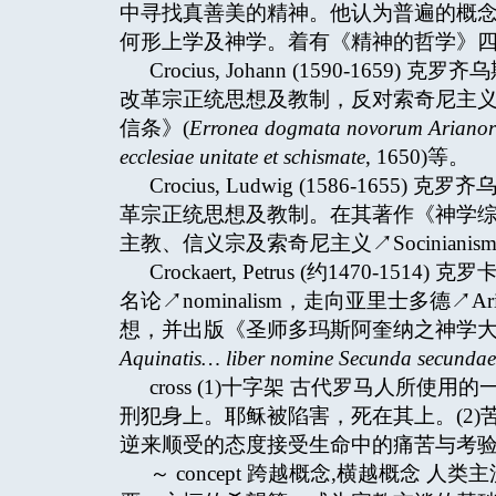
中寻找真善美的精神。他认为普遍的概
何形上学及神学。着有《精神的哲学》四
Crocius, Johann (1590-1
改革宗正统思想及教制，反对索奇尼主义↗S
信条》(
Erronea dogmata novorum Arianor
ecclesiae unitate et schismate
, 1650)等。
Crocius, Ludwig (1586-1
革宗正统思想及教制。在其著作《神学综
主教、信义宗及索奇尼主义↗Sociniani
Crockaert, Petrus (约1470
名论↗nominalism，走向亚里士多德↗Aris
想，并出版《圣师多玛斯阿奎纳之神学大
Aquinatis… liber nomine Secunda secundae
cross (1)十字架 古代罗马人所
刑犯身上。耶稣被陷害，死在其上。(2)
逆来顺受的态度接受生命中的痛苦与考验(谷/
～ concept 跨越概念,横越概念