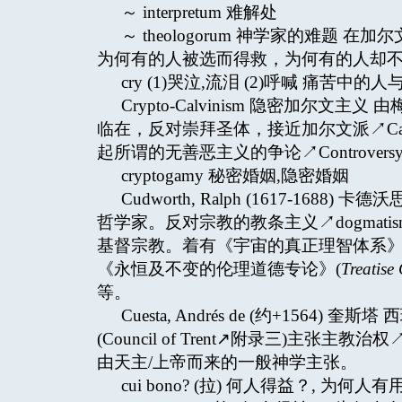
～ interpretum 难解处
～ theologorum 神学家的难题 在加
为何有的人被选而得救，为何有的人却
cry (1)哭泣,流泪 (2)呼喊 痛苦中
Crypto-Calvinism 隐密加尔文主
临在，反对崇拜圣体，接近加尔文派↗Calvi
起所谓的无善恶主义的争论↗Controversy, Ad
cryptogamy 秘密婚姻,隐密婚姻
Cudworth, Ralph (1617-1
哲学家。反对宗教的教条主义↗dogmati
基督宗教。着有《宇宙的真正理智体系》
《永恒及不变的伦理道德专论》(
Treatise
等。
Cuesta, Andrés de (约+15
(Council of Trent↗附录三)主张主教
由天主/上帝而来的一般神学主张。
cui bono? (拉) 何人得益？, 