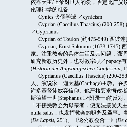
依靠天主/上帝对世人的爱，否定此广义
伦理神学的准备。
Cynics 犬儒学派 ↗cynicism
Cyprian (Caecilius Thascius) (
↗Cyprianus
Cyprian of Toulon (约475-549) 西
Cyprian, Ernst Salomon (167
家。注重教会的具体生活及其问题，强
研究新教历史外，也对教宗职↗papac
(
Historia der Augsburgischen Confession
, 
Cyprianus (Caecilius Thascius
人、演说家、迦太基(Carthage)主教。在罗
许多基督徒放弃信仰。他严格要求悔改
斯德望一世(Stephanus I↗附录一)的反
「不接受教会为母亲者，便无法接受天主为父亲」
nulla salus，也发挥教会的职务及圣事
(
De Lapsis
, 251)、《论公教会合一》(
De c