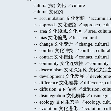
cultura (拉) 文化 ↗culture
cultural 文化的
～ accumulation 文化累积 ↗accumulation
～ approach 文化进路 ↗approach, cultu
～ area 文化领域,文化区 ↗area, cultura
～ bias 文化偏见 ↗bias, cultural
～ change 文化变迁 ↗change, cultural
～ conflict 文化冲突 ↗conflict, cultural
～ contact 文化接触 ↗contact, cultural
～ continuity 文化连续性 ↗continuity, c
～ determinism 文化决定论,文化决定主义 ↗d
～ development 文化发展 ↗development,
～ difference 文化差异 ↗difference, cult
～ diffusion 文化传播 ↗diffusion, cultu
～ disintegration 文化解体 ↗disintegratio
～ ecology 文化生态学 ↗ecology, cultu
～ evolution 文化进化 ↗evolution, cult