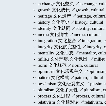
～ exchange 文化交流 ↗exchange, cultu
～ growth 文化成长 ↗growth, cultural
～ heritage 文化遗产 ↗heritage, cultura
～ history 文化历史 ↗history, cultural
～ identity 文化认同 ↗identity, cultural
～ inertia 文化惰性 ↗inertia, cultural
～ integration 文化整合 ↗integration, cu
～ integrity 文化的完整性 ↗integrity, cu
～ mentality 文化心态 ↗mentality, cultu
～ milieu 文化环境,文化氛围 ↗milieu, c
～ norm 文化规范 ↗norm, cultural
～ optimism 文化乐观主义 ↗optimism, c
～ pattern 文化模式 ↗pattern, cultural
～ pessimism 文化悲观主义 ↗pessimism, 
～ pluralism 文化多元性 ↗pluralism, cul
～ process 文化过程 ↗process, cultural
～ relativism 文化相对论 ↗relativism, cu