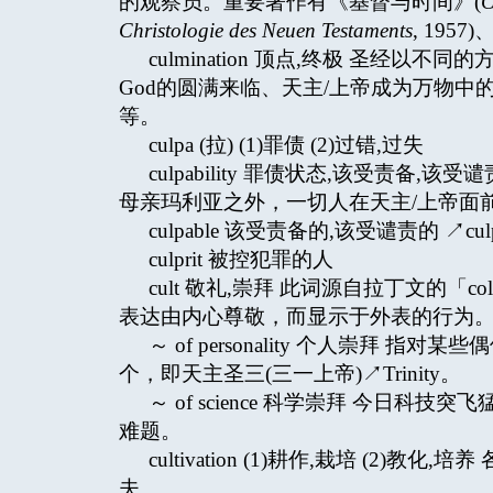
的观察员。重要著作有《基督与时间》(
C
Christologie des Neuen Testaments
, 195
culmination 顶点,终极 圣经以不
God的圆满来临、天主/上帝成为万物中的万
等。
culpa (拉) (1)罪债 (2)过错,过失
culpability 罪债状态,该受责
母亲玛利亚之外，一切人在天主/上帝面
culpable 该受责备的,该受谴责的 ↗culpab
culprit 被控犯罪的人
cult 敬礼,崇拜 此词源自拉丁文的「
表达由内心尊敬，而显示于外表的行为
～ of personality 个人崇拜
个，即天主圣三(三一上帝)↗Trinity。
～ of science 科学崇拜 今日
难题。
cultivation (1)耕作,栽培 (
夫。