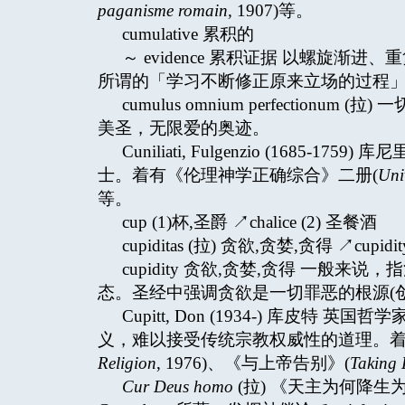
paganisme romain,
1907)等。
cumulative 累积的
～ evidence 累积证据 以螺旋
所谓的「学习不断修正原来立场的过程」 (self corre
cumulus omnium perfectionu
美圣，无限爱的奥迹。
Cuniliati, Fulgenzio (168
士。着有《伦理神学正确综合》二册(
Uni
等。
cup (1)杯,圣爵 ↗chalice (2) 圣餐酒
cupiditas (拉) 贪欲,贪婪,贪得 ↗cupidit
cupidity 贪欲,贪婪,贪得 一
态。圣经中强调贪欲是一切罪恶的根源(创三
Cupitt, Don (1934-) 库
义，难以接受传统宗教权威性的道理。着
Religion
, 1976)、《与上帝告别》(
Taking 
Cur Deus homo
(拉) 《天主为何降生为