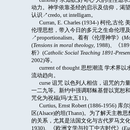
动力。神学依靠圣经的启示及信仰，渴望对天
认识↗credo, ut intelligam。
Curran, E. Charles (193
伦理思想，带入今日的多元之生命伦理
↗proportionalism。着有《伦理神学》(
Mo
(
Tensions in moral theology
, 1988)、
析》(
Catholic Social Teaching 1891-Present
2002)等。
current of thought 思想
流动趋向。
curse 诅咒 以色列人相信，诅咒
一二九等。新约中强调耶稣基督以宽恕
咒化为祝福(玛/太五11)。
Curtius, Ernst Robert (18
区(Alsace)的坦(Thann)。为了
的关系，尤其是法国文化与古代罗马文化
1930)、《欧洲文学与拉丁中古时代》(
Eu