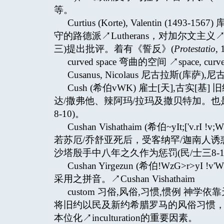
等。
Curtius (Korte), Valentin 
守的路德派↗Lutherans，对加尔文主义↗Cal
三)提出批评。着有《誓反》(
Protestatio
,
curved space 弯曲的空间 ↗space, curv
Cusanus, Nicolaus 尼古拉斯(库萨),尼
Cush (希伯vWK) 雇士[天],古实
达/撒弗他、辣阿玛/拉玛及撒贝特加。也是
8-10)。
Cushan Vishathaim (希伯~yIt;[
若苏厄/乔舒亚死后，受客纳罕/迦南人
沙塔殷手中八年之久作为惩罚(民/士三8-10
Cushan Yirgezun (希伯!WzG>r>
采用之拼音。↗Cushan Vishathaim
custom 习俗,风俗,习惯,惯例 神学依靠
将旧约以民及新约希腊罗马的风俗习惯，
本位化↗inculturation的重要因素。