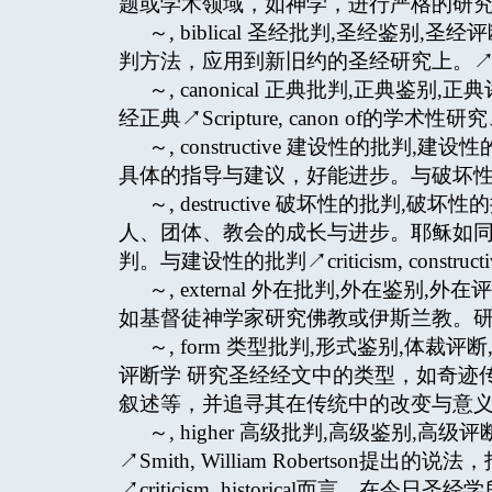
题或学术领域，如神学，进行严格的研
～, biblical 圣经批判,圣经鉴别
判方法，应用到新旧约的圣经研究上。↗herme
～, canonical 正典批判,正典鉴
经正典↗Scripture, canon of的学术
～, constructive 建设性的批
具体的指导与建议，好能进步。与破坏性的批判↗cri
～, destructive 破坏性的批
人、团体、教会的成长与进步。耶稣如
判。与建设性的批判↗criticism, construc
～, external 外在批判,外在鉴
如基督徒神学家研究佛教或伊斯兰教。
～, form 类型批判,形式鉴别,体裁
评断学 研究圣经经文中的类型，如奇迹
叙述等，并追寻其在传统中的改变与意
～, higher 高级批判,高级鉴别,
↗Smith, William Robertson提出的
↗criticism, historical而言。在