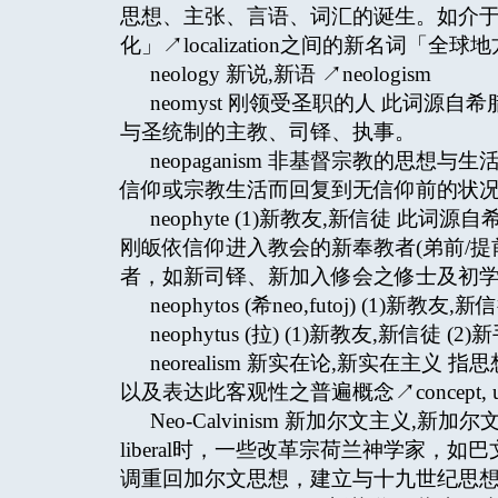
思想、主张、言语、词汇的诞生。如介于本有的
化」↗localization之间的新名词「全球地方化
neology 新说,新语 ↗neologism
neomyst 刚领受圣职的人 此词源自希
与圣统制的主教、司铎、执事。
neopaganism 非基督宗教的思
信仰或宗教生活而回复到无信仰前的状
neophyte (1)新教友,新信徒 此词源
刚皈依信仰进入教会的新奉教者(弟前/提前
者，如新司铎、新加入修会之修士及初
neophytos (希neo,futoj) (1)新教友,新
neophytus (拉) (1)新教友,新信徒 (2)新
neorealism 新实在论,新实在
以及表达此客观性之普遍概念↗concept, un
Neo-Calvinism 新加尔文主义,新
liberal时，一些改革宗荷兰神学家，如巴文克↗
调重回加尔文思想，建立与十九世纪思