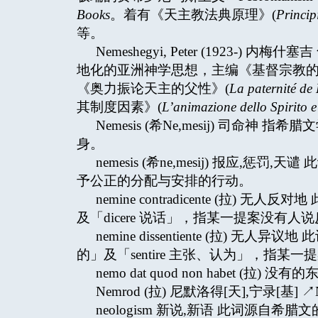
Books
。着有《天主教法典原理》(
Princip
等。
Nemeshegyi, Peter (1923
地化的亚洲神学思想，主编《基督宗教的
《奥力振论天主的父性》(
La paternité de
其制度因素》(
L’animazione dello Spirito e 
Nemesis (希Ne,mesij) 司
身。
nemesis (希ne,mesij) 报应,
予公正的分配与安排的行动。
nemine contradicente (拉) 
及「dicere 说话」，指某一提案没有
nemine dissentiente (拉) 无
的」及「sentire 主张、认为」，指
nemo dat quod non habet (拉) 
Nemrod (拉) 尼默洛得[天],宁录[基] ↗N
neologism 新说,新语 此词源自希腊