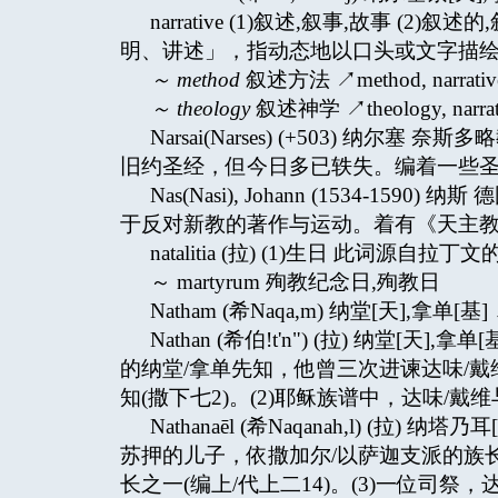
narrative (1)叙述,叙事,故事 (2
明、讲述」，指动态地以口头或文字描
～
method
叙述方法 ↗method, narrativ
～
theology
叙述神学 ↗theology, narrat
Narsai(Narses) (+503) 
旧约圣经，但今日多已轶失。编着一些
Nas(Nasi), Johann (1534-
于反对新教的著作与运动。着有《天主教
natalitia (拉) (1)生日 此词源自
～ martyrum 殉教纪念日,殉教日
Natham (希Naqa,m) 纳堂[天],拿单[基] 
Nathan (希伯!t'n") (拉) 纳堂[
的纳堂/拿单先知，他曾三次进谏达味/戴
知(撒下七2)。(2)耶稣族谱中，达味/戴维
Nathanaēl (希Naqanah,l) (拉
苏押的儿子，依撒加尔/以萨迦支派的族长(
长之一(编上/代上二14)。(3)一位司祭