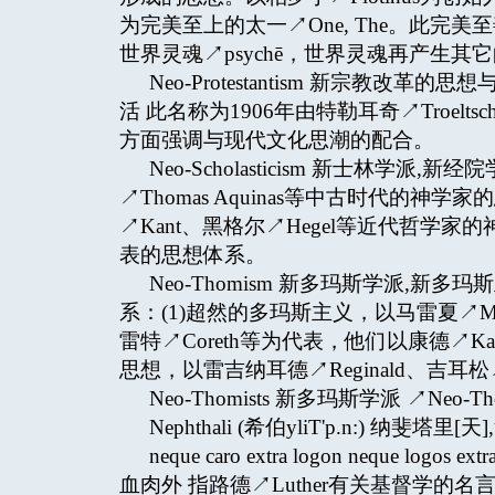
为完美至上的太一↗One, The。此完
世界灵魂↗psychē，世界灵魂再产生其它的
Neo-Protestantism 新宗教
活 此名称为1906年由特勒耳奇↗Troe
方面强调与现代文化思潮的配合。
Neo-Scholasticism 新士林
↗Thomas Aquinas等中古时代的神学家的思想
↗Kant、黑格尔↗Hegel等近代哲学家
表的思想体系。
Neo-Thomism 新多玛斯学派,
系：(1)超然的多玛斯主义，以马雷夏↗Maré
雷特↗Coreth等为代表，他们以康德↗K
思想，以雷吉纳耳德↗Reginald、吉耳松↗Gi
Neo-Thomists 新多玛斯学派 ↗Neo-Th
Nephthali (希伯yliT'p.n:) 纳斐塔里[天
neque caro extra logon neque l
血肉外 指路德↗Luther有关基督学的名