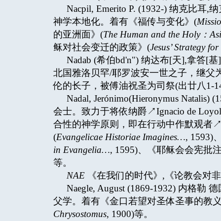
Nacpil, Emerito P. (1932
神学本地化。着有《福传与变化》(
Missi
的亚洲面》(
The Human and the Holy
：
As
稣对社会变迁的政策》(
Jesus’ Strategy fo
Nadab (希伯bd'n") 纳达布[天]
北国雅洛贝罕/耶罗波安一世之子，继父为王
伦的长子，被傅油祝圣为司祭(出廿八1-14
Nadal, Jerónimo(Hieronymus N
会士。致力于将依纳爵↗Ignacio de 
合性的神学原则，即在行动中作默观者↗contem
(
Evangelicae Historiae Imagines…
, 159
in Evangelia…
, 1595)、《耶稣会会宪批注
等。
NAE
《在我们的时代》,《论教会对非
Naegle, August (1869-19
父学。着有《金口若望对圣体圣事的教义
Chrysostomus
, 1900)等。