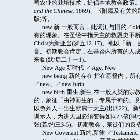
善农业的栽培技术，提倡本地教会政策。
and the Chinese
, 1869)、《附魔及有关的
版)等。
new 新 一般而言，此词汇与旧的↗
有的现象。在圣经中指天主的救恩史不断更
Christ为新亚当(罗五12-17)。祂以「
音。初期教会肯定，在基督内所有的人成为
来临(默/启二十一1)。
New Age 新时代 ↗Age, New
new being 新的存在 指在基督
↗new、↗new birth
new birth 重生,新生 在一般
的，象征「由神而生的，专属于神的」意思
以色列人一出生就属于天主(出四22)
训示人，为进天国必须变得如同小孩(玛/
张(若/约三3-5)。初期教会，宗徒们的反
New Covenant 新约,新律 ↗Testament,