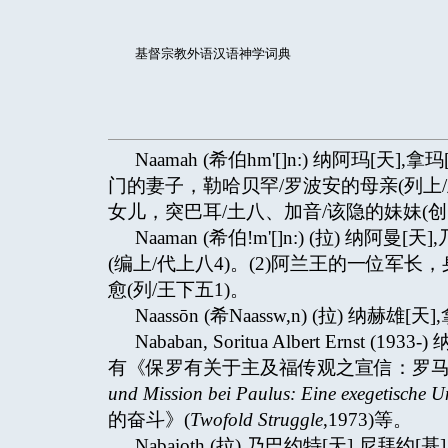
基督宗教外语汉语神学词典
Naamah (希伯hm'[]n:) 纳阿玛[
门的妻子，勒哈贝罕/罗波安的母亲(列上/王
女儿，突巴耳/土八、加音/该隐的妹妹(创四
Naaman (希伯!m'[]n:) (拉) 纳阿
(编上/代上八4)。(2)阿兰王的一位军
愈(列/王下五1)。
Naassōn (希Naassw,n) (拉) 纳赫雄[天]
Nababan, Soritua Albert Er
有《保罗有关于主及福传观之宣信：罗马
und Mission bei Paulus: Eine exegetische 
的奋斗》(
Twofold Struggle
,1973)等。
Nabaioth (拉) 乃巴约特[天],尼拜约[基]↗