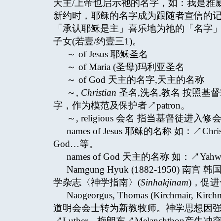
天主/上帝也启示祂的名字，如：我是雅威(依
新约时，耶稣的名字成为跟随者宣信的记号，
「承认耶稣是主」喜乐地为祂的「名字」受
子女(若壹/约壹三1)。
～ of Jesus 耶稣圣名
～ of Maria (圣母)玛利亚圣名
～ of God 天主的名字,天主的名称
～,
Christian
圣名,洗名,教名 按照
字，作为模范及保护者↗patron。
～, religious 会名 指当基督
names of Jesus 耶稣的名称 如：↗Chri
God…等。
names of God 天主的名称 如：↗Yah
Namgung Hyuk (1882-195
学杂志〈神学指南〉(
Sinhakjinam
)，促
Naogeorgus, Thomas (Kirchmair
道明会会士转为新教牧师。神学思想因强调
↗Luther、梅朗东↗Melanchthon