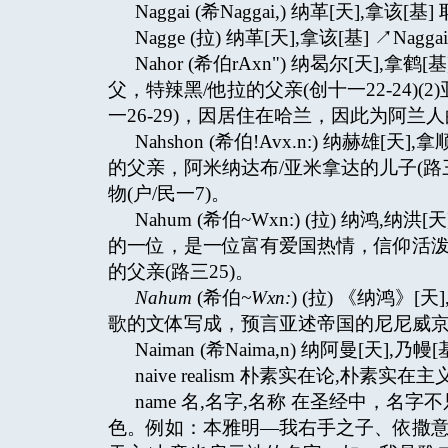
Naggai (希Naggai,) 纳革[天],
Nagge (拉) 纳革[天],拿该[基] ↗Naggai
Nahor (希伯rAxn") 纳曷尔[天]
父，特辣黑/他拉的父亲(创十一22-24)
一26-29)，因居住在哈兰，因此为阿兰人的
Nahshon (希伯!Avx.n:) 纳赫雄
的父亲，阿米纳达布/亚米拿达的儿子(路
物(户/民一7)。
Nahum (希伯~Wxn:) (拉) 纳鸿,
的一位，是一位富有爱国热情，信仰活泼的
的父亲(路三25)。
Nahum
(希伯
~Wxn:
) (拉) 《纳鸿》
歌的文体写成，预言亚述帝国的尼尼威
Naiman (希Naima,n) 纳阿曼[天],乃幔[
naive realism 朴素实在论,朴素实在主义 ↗r
name 名,名字,名称 在圣经中，
色。例如：本雅明—我右手之子、依撒意