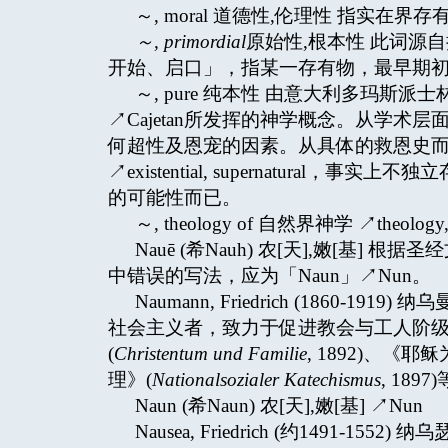
～, moral 道德性,伦理性 指实在界存
～
,
primordial
原始性,根本性 此词源自拉
开始、启口」，指某一存有物，最早期
～, pure 纯本性 由意大利多玛斯派士林/经
↗Cajetan所发挥的神学概念。从学
何超性及恩宠的因素。从具体的救恩史
↗existential, supernatur
的可能性而已。
～, theology of 自然界神学 ↗theology, e
Nauē (希Nauh) 农[天],嫩[基] 根据圣
中错误的写法，应为「Naun」↗Nun。
Naumann, Friedrich (1860
社会主义者，致力于促进教会与工人阶
(
Christentum und Familie
, 1892)、《耶
理》(
Nationalsozialer Katechismus
, 1897
Naun (希Naun) 农[天],嫩[基] ↗Nun
Nausea, Friedrich (约1491