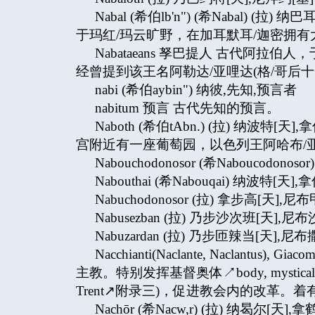
Nabal (希伯lb'n") (希Nabal) 
于玛红/玛云旷野，在加耳默耳/迦密拥有
Nabataeans 孥巴提人 古代阿
经曾提到该王名阿勒达/亚哩达(格/哥后十一
nabi (希伯aybin") 纳彼,先知,预言者
nabitum 预言 古代先知的预言。
Naboth (希伯tAbn.) (拉) 纳波
宫附近有一座葡萄园，以色列王阿哈布/亚
Nabouchodonosor (希Naboucodono
Nabouthai (希Nabouqai) 纳波特[天],
Nabuchodonosor (拉) 拿步高[天],尼布
Nabusezban (拉) 乃步沙次班[天],尼布沙
Nabuzardan (拉) 乃步匝辣当[天],尼布撒
Nacchianti(Naclante, Naclantu
主教。特别发挥基督奥体↗body, mystic
Trent↗附录三)，促进教会内的改革。着
Nachōr (希Nacw,r) (拉) 纳曷尔[天],拿