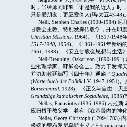
时，当经师问耶稣「谁是我的近人」时
只是爱朋友，更应爱仇人(玛/太五43-48)
Neill, Stephen Charles (1
甘教会主教。特别发挥传教学，并在印度
Christian Missions
, 1964)、《1517-1
1517-1948
, 1954)、《1861-1961年新
1961
, 1988)、《安立甘教会思想与生活》
Nell-Breuning, Oskar von (
业伦理学家、耶稣会会士。致力于发挥天主教教会社会思
并协助教廷编写《四十年》通谕↗
Quadr
(
Wörterbuch der Politik
I-V, 1947-1
Börsenmoral
, 1928)、《正义与自由：
Grundzüge katholischer Soziallehre
, 1985
Nellas, Panayiotis (1936
应归根于教父学。着有《在基督内的神化
Neller, Georg Christoph (
极端的费布罗尼乌斯主义↗Febronian