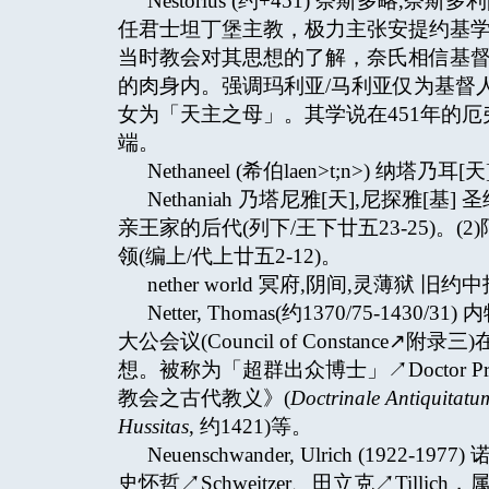
Nestorius (约+451) 奈斯多略,奈
任君士坦丁堡主教，极力主张安提约基学派↗Scho
当时教会对其思想的了解，奈氏相信基
的肉身内。强调玛利亚/马利亚仅为基督
女为「天主之母」。其学说在451年的厄弗所大公
端。
Nethaneel (希伯laen>t;n>) 纳塔乃耳[天
Nethaniah 乃塔尼雅[天],尼探雅
亲王家的后代(列下/王下廿五23-25)。
领(编上/代上廿五2-12)。
nether world 冥府,阴间,灵薄狱 
Netter, Thomas(约1370/75-
大公会议(Council of Constance
想。被称为「超群出众博士」↗Doctor Pr
教会之古代教义》(
Doctrinale Antiquitatum
Hussitas
, 约1421)等。
Neuenschwander, Ulrich (1
史怀哲↗Schweitzer、田立克↗Til