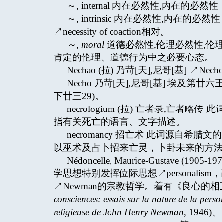
～, internal 内在必然性,内在的必然性 ↗nece
～, intrinsic 内在必然性,内
↗necessity of coaction相对。
～
, moral
道德必然性,伦理必然性,伦
肯定的伦理、道德行为中之必要心态。
Nechao (拉) 乃苛[天],尼哥[基] ↗Nech
Necho 乃苛[天],尼哥[基] 埃及
下廿三29)。
necrologium (拉) 亡者录,亡者略传
指有关死亡的语言、文字描述。
necromancy 招亡术 此词源自希腊文
以巫术及占卜招来亡灵，卜卦未来的方
Nédoncelle, Maurice-Gustav
学思想特别发挥位际思想↗personal
↗Newman的宗教哲学。着有《良心的
consciences: essais sur la nature de la pers
religieuse de John Henry Newman
, 194