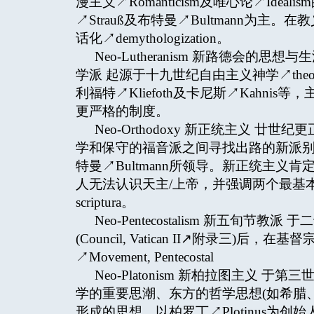
漫主义↗Romanticism及唯心论↗Ideali
↗Strauß及布特曼↗Bultmann为
话化↗demythologization。
Neo-Lutheranism 新路德会的
学派 起源于十九世纪自由主义神学↗theol
利福特↗Kliefoth及卡尼斯↗Kahni
更严格的制度。
Neo-Orthodoxy 新正统主义
学和保守的福音派之间寻找出路的新派别，由巴特↗B
特曼↗Bultmann所领导。新正统主
人无法认识天主/上帝，并强调两个最基本教义，
scriptura。
Neo-Pentecostalism 新五
(Council, Vatican II↗附录三
↗Movement, Pentecostal
Neo-Platonism 新柏拉图主义
学的重要思潮、东方的哲学思想(如希腊、埃及、美
形成的思想。以柏罗丁↗Plotinus为创