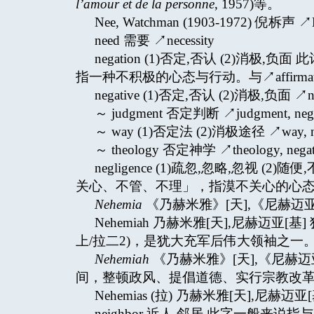
l’amour et de la personne
, 1957)等。
Nee, Watchman (1903-1972) 倪柝声 ↗N
need 需要 ↗necessity
negation (1)否定,否认 (2)消极
指一种不积极的心态与行动。与↗affirmat
negative (1)否定,否认 (2)消极,负面 ↗ne
～ judgment 否定判断 ↗judgment, nega
～ way (1)否定法 (2)消极途径 ↗way, ne
～ theology 否定神学 ↗theology, negat
negligence (1)疏忽,忽略,忽视 (2)随
关心、不管、不理」，指漠不关心的心
Nehemia
《乃赫米雅》[天],《尼赫迈亚
Nehemiah 乃赫米雅[天],尼赫迈
上/拉二2)，是犹大充军后伟大领袖之一
Nehemiah
《乃赫米雅》[天],《尼赫
间，整顿政风、提倡道德、实行宗教改革
Nehemias (拉) 乃赫米雅[天],尼赫迈亚[基
neighbor 近人,邻居 此字一般