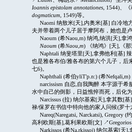
Ioannis epistolam annotationes
, 1544)
dogmaticum
, 1549)等。
Naomi 纳敖米[天],内奥米[基]
夫并带着两个儿子居于摩阿布，她也是卢尔
Naoum (希Naou,m) 纳鸿,纳洪[天],拿鸿
Naoum
(希
Naou,m
) 《纳鸿》[天],《那
Naphtali 纳斐塔里[天],拿弗他利
也是雅各布伯/雅各布的第六个儿子，后来
七6)。
Naphthali (希伯yliT'p.n:) (希Nefqa
narcissism 自恋,自我陶醉 本字源
水中自己的倒影，日益憔悴而死，后化
Narcissus (拉) 纳尔基索[天],
禄/保罗在书信中特向他的家人问候(罗十六
Nareq(Naregatsi, Narckatsi), 
高利欧斯[基],葛利果欧斯[文] ↗Gregorios 
Narkissos (希Na,rkissoj) 纳尔基索[