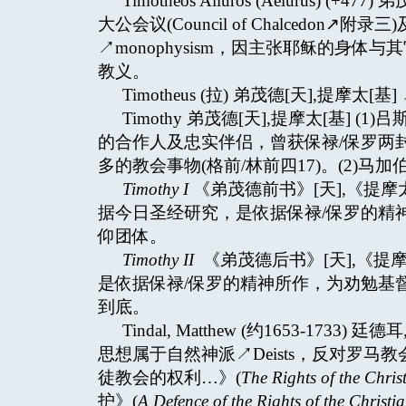
Timotheos Ailuros (Aeluru
大公会议(Council of Chalcedon↗
↗monophysism，因主张耶稣的身体与
教义。
Timotheus (拉) 弟茂德[天],提摩太[基] 
Timothy 弟茂德[天],提摩太[基]
的合作人及忠实伴侣，曾获保禄/保罗两
多的教会事物(格前/林前四17)。(2)马加
Timothy I
《弟茂德前书》[天],《提
据今日圣经研究，是依据保禄/保罗的精
仰团体。
Timothy II
《弟茂德后书》[天],《提
是依据保禄/保罗的精神所作，为劝勉基
到底。
Tindal, Matthew (约1653-
思想属于自然神派↗Deists，反对罗
徒教会的权利…》(
The Rights of the Chris
护》(
A Defence of the Rights of the Christi