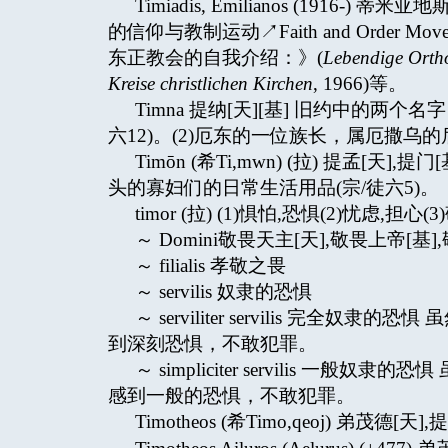
Timiadis, Emilianos (191
的信仰与教制运动↗Faith and Orde
东正教会的自我介绍：》(
Lebendige Ortho
Kreise christlichen Kirchen
, 1966)等。
Timna 提纳[天][基] 旧约中的两
六12)。(2)厄东的一位族长，属厄撒乌的后
Timōn (希Ti,mwn) (拉) 提孟
头的寡妇们的日常生活用品(宗/徒六5)。
timor (拉) (1)惧怕,恐惧(2)忧虑,担心(3)
～ Domini敬畏天主[天],敬畏上帝[基],敬畏
～ filialis 孝敬之畏
～ servilis 奴隶的恐惧
～ serviliter servilis 完
到深刻恐惧，不敢犯罪。
～ simpliciter servilis 
感到一般的恐惧，不敢犯罪。
Timotheos (希Timo,qeoj) 弟茂德[天]