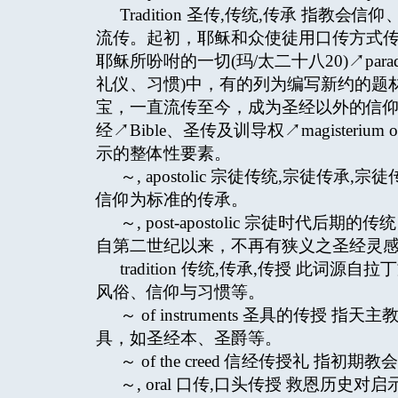
Tradition 圣传,传统,传承 指
流传。起初，耶稣和众使徒用口传方式
耶稣所吩咐的一切(玛/太二十八20)↗pa
礼仪、习惯)中，有的列为编写新约的题
宝，一直流传至今，成为圣经以外的信
经↗Bible、圣传及训导权↗magisterium
示的整体性要素。
～, apostolic 宗徒传统,宗徒
信仰为标准的传承。
～, post-apostolic 宗徒时代后期的传
自第二世纪以来，不再有狭义之圣经灵感↗inspir
tradition 传统,传承,传授 此词源
风俗、信仰与习惯等。
～ of instruments 圣具的传
具，如圣经本、圣爵等。
～ of the creed 信经传授礼 
～, oral 口传,口头传授 救恩历