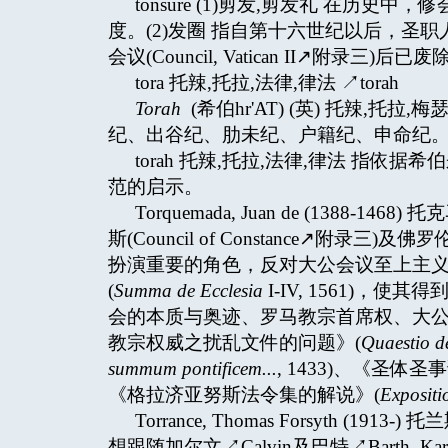
tonsure (1)剪发,剪发礼 在历
度。(2)发圈 指自第十六世纪以后，圣
会议(Council, Vatican II↗附录三)后已废
tora 托辣,托拉,法律,律法 ↗torah
Torah
(希伯hr'AT) (英) 托辣,托
纪、出谷纪、肋未纪、户籍纪、申命纪。亦称梅
torah 托辣,托拉,法律,律法 指
范的启示。
Torquemada, Juan de (138
斯(Council of Constance↗附录三)及佛
扮演重要的角色，反对大公会议至上主义↗co
(
Summa de Ecclesia
I-IV, 1561)
会的本质与奥迹、罗马教宗首席权、大
教宗权威之扰乱文件的问题》(
Quaestio de
summum pontificem...
, 1433)、《圣体圣
《格拉济亚努斯法令集的解说》(
Expositi
Torrance, Thomas Forsyth
想跟随加尔文↗Calvin及巴特↗Barth, K