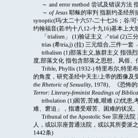
～ and error method 尝试
～
of Jesus
耶稣的审判 指新约圣经所描述
synoptic(玛/太二十六57-二十七26；
约翰福音(若/约十八12-十九16)基本
「trialism」 (1)验证主义 ↗trial (2)三分
trias (希tria,j) (拉) 三元组合,三件一套 ↗
tribalism (1)部落主义,族群主
度,部落文化 指包含部落之思想、风俗
Trible, Phyllis (1932-)
的角度，研究圣经中天主/上帝的图像及
the Rhetoric of Sexuality
, 1978)、《
Terror: Literary-feminist Readings of Biblic
tribulation (1)困苦,苦难,艰难 (
难、窘迫」，指遭受艰苦、困难的状况
Tribunal of the Apostoli
人，或以宗座普通法院，或以其所委派之
1442条)