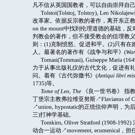
凡不信从英国国教者，可以自由崇拜自
Tolstoi(Tolstoj, Tolstoy), Leo N
改革家。依据反宗教的著作，离开东正教会
on the mount中找到伦理道德的
判教会的著作，但不接受教会的信理教
则：(1)克制愤怒、促进和平。(2)只有在婚
人。最著名的著作有《战争与和平》(
War
Tomasi(Tommasi), Guiseppe M
力于从事出版礼仪的古代文化，促进有
问。着有《古代弥撒书》(
Antiqui libri m
1735)等。
Tome of Leo, The
《良一世书卷》 指教宗
丁堡宗主教弗拉维亚努斯↗Flavianus of 
↗union, hypostatic的正统信仰声明，为
三)打神学基础。
Tomkins, Oliver Stratford 
动合一运动↗movement, ecumenica