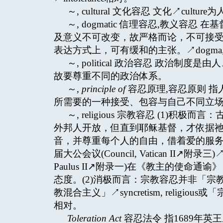
～, cultural 文化容忍 文化↗cu
～, dogmatic 信理容忍,教义容
及意义不可改变，故严格而论，不可接
表达方式上，可有缓和的主张。↗dogma, deve
～, political 政治容忍 政治
故要尊重不同的政治体系。
～,
principle of
容忍原理,容忍原则 
所需要的一种接受、包容与自己不同立
～, religious 宗教容忍 (1
外邦人开放，但直到耶稣基督，才依据
音，并尊重每个人的自由，借着爱的服务
届大公会议(Council, Vatican II↗附录三)
Paulus II↗附录一)在《教主的使命通谕
态度。(2)消极而言：宗教容忍并非「
教混合主义」↗syncretism, religious或「宗
相对。
Toleration Act
容忍法令 指1689年英王威