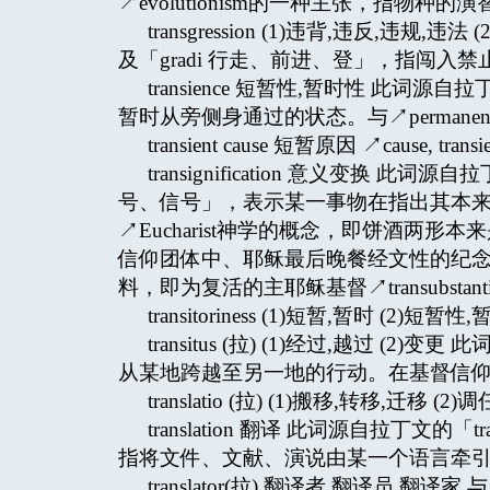
↗evolutionism的一种主张，指物种的
transgression (1)违背,违反,违规
及「gradi 行走、前进、登」，指闯入禁
transience 短暂性,暂时性 此词源
暂时从旁侧身通过的状态。与↗permanen
transient cause 短暂原因 ↗cause, transie
transignification 意义变换 此词
号、信号」，表示某一事物在指出其本
↗Eucharist神学的概念，即饼酒两
信仰团体中、耶稣最后晚餐经文性的纪
料，即为复活的主耶稣基督↗transubstantiation
transitoriness (1)短暂,暂时 (2)短暂性
transitus (拉) (1)经过,越过 (2
从某地跨越至另一地的行动。在基督信仰的历
translatio (拉) (1)搬移,转移,迁移 (2)调
translation 翻译 此词源自拉丁文的
指将文件、文献、演说由某一个语言牵
translator(拉) 翻译者,翻译员,翻译家 与↗t