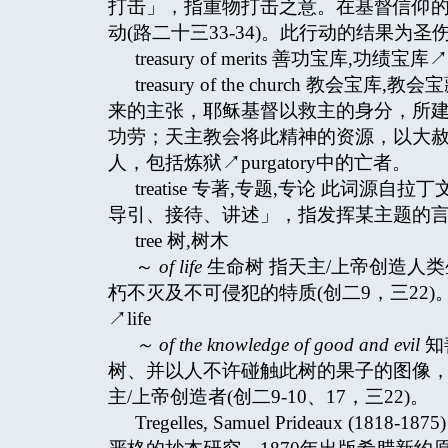
打击」，指重物打击之意。在基督信仰
动(路二十三33-34)。此行动的结果为圣伤
treasury of merits 善功宝库,功绩宝库↗trea
treasury of the church 
来的主张，耶稣基督以救主的身分，所
功劳；天主教会将此精神的资源，以大赦↗i
人，包括炼狱↗purgatory中的亡者。
treatise 专著,专题,专论 此词源自拉丁
导引、接待、讲述」，指发挥某主题的
tree 树,树木
～
of life
生命树 指天主/上帝创造人
朽不灭及不可侵犯的特质(创二9，三22
↗life
～
of the knowledge of good and evil
知
树、并以人不许碰触此树的果子的图像
主/上帝创造者(创二9-10、17，三22)。
Tregelles, Samuel Prideaux