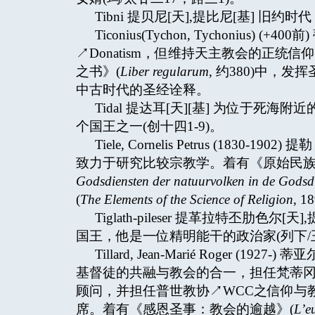
Tibni 提贝尼[天],提比尼[基] 旧约
Ticonius(Tychon, Tychoniu
↗Donatism，但维持天主教会的正统信仰
之书》(
Liber regularum
, 约380)中，发
中古时代的圣经诠释。
Tidal 提达耳[天][基] 为位于
个国王之一(创十四1-9)。
Tiele, Cornelis Petrus (1
致力于研究比较宗教学。着有《原始民族
Godsdiensten der natuurvolken in de Godsd
(
The
Elements of the Science of Religion
, 1
Tiglath-pileser 提革拉特丕肋
国王，他是一位精明能干的政治家(列下/王
Tillard, Jean-Marié Roger
基督徒的共融与教会的合一，担任梵蒂冈第二届大公
顾问，并担任普世教协↗WCC之信仰与教制运动↗F
席。着有《感恩圣事：教会的逾越》(
L’eu