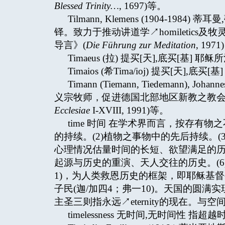
Blessed Trinity…
, 1697)等。
Tilmann, Klemens (1904-1
铎。致力于推动讲道学↗homiletics及牧灵心
导言》(
Die Führung zur Meditation
, 19
Timaeus (拉) 提买[天],底买[基
Timaios (希Tima/ioj) 提买[天],底买[基]
Timann (Tiemann, Tiedemann), Joha
义宗牧师，促进德国北部地区新教之教会
Ecclesiae
I-XVIII, 1991)等。
time 时间 在学术界而言，按存有
的持续。(2)植物之事物中的先后持续。(
心理情况估量时间的长短、欲望满足的历
起源与历史的重演、天人交往的历史。(6
1)，为人类救恩历史的框架，即耶稣基
子民(迦/加四4；弗一10)。天国的圆满
主圣三则指永远↗eternity的现在。与空间
timelessness 无时间,无时间性 指超越