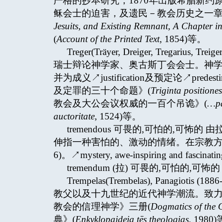
严格的抄本研究，1870年出版希腊新约
稣会士的迫害，及遗民－教会历史之一章
Jesuits, and Existing Remnant, A Chapter i
(
Account of the Printed Text
, 1854)等。
Treger(Träyer, Dreiger, Tregarius, Tr
瑞士辩论神学家、奥古斯丁会会士。神学思想属
并为成义↗justification及预定论↗pre
及定罪的三十个命题》(
Triginta positione
教会及大公会议权威的一百个吊诡》(
…pa
auctoritate
, 1524)等。
tremendous 可畏的,可怕的,可怖的
伸指一种害怕的、激动的情绪。在宗教方
6)。↗mystery, awe-inspiring and fascinatin
tremendum (拉) 可畏的,可怕的,可怖的 ↗
Trempelas(Trembelas), Panag
教父以及十九世纪的近代神学潮流。致
教会的信理神学》三册(
Dogmatics of the 
典》(
Enkyklopaideia tēs theologias
, 1980