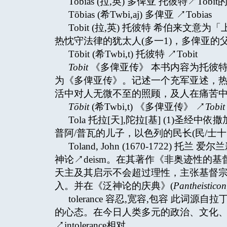
Tobias (拉,英) 多俾亚 托彼特↗Tobi
Tōbias (希Twbi,aj) 多俾亚 ↗Tobias
Tobit (拉,英) 托彼特 希伯来
热忱守法律的犹太人(多一1)，多俾亚的父
Tōbit (希Twbi,t) 托彼特 ↗Tobit
Tobit
《多俾亚传》 本书内容为托彼
为《多俾亚传》。记述一个充军亚述，热
活中对人无微不至的照顾，及人在痛苦中
Tōbit
(希Twbi,t) 《多俾亚传》 ↗
Tobit
Tola 托拉[天],陀拉[基] (1)圣经
普阿/普瓦的儿子，以色列的民长(民/士十
Toland, John (1670-1722) 
神论↗deism。在其著作《非奥迹性的基
天主及其启示不会超过理性，主张基督
入。并在《泛神论的庆典》(
Pantheisticon
tolerance 容忍,宽容,包容 此词源
的心态。在今日人类多元的政治、文化、宗
↗intolerance相对。