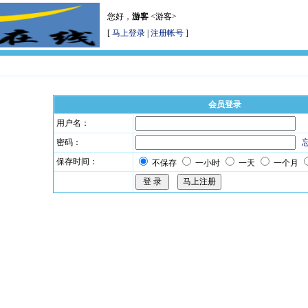
您好，
游客
<游客>
[
马上登录
|
注册帐号
]
会员登录
用户名：
密码：
保存时间：
不保存
一小时
一天
一个月