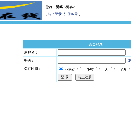
您好，
游客
<游客>
[
马上登录
|
注册帐号
]
会员登录
用户名：
密码：
保存时间：
不保存
一小时
一天
一个月