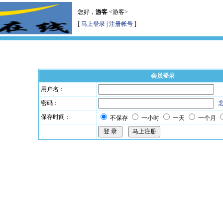
您好，
游客
<游客>
[
马上登录
|
注册帐号
]
会员登录
用户名：
密码：
保存时间：
不保存
一小时
一天
一个月