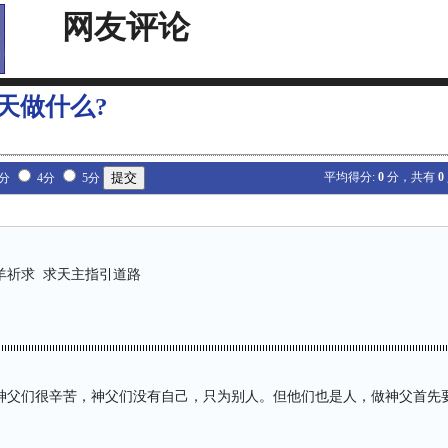
网友评论
天做什么?
平均得分:
0
分，共有
0
3分
4分
5分
羊祈求 求天主指引道路
神父们很辛苦，神父们没有自己，只为别人。但他们也是人，做神父首先