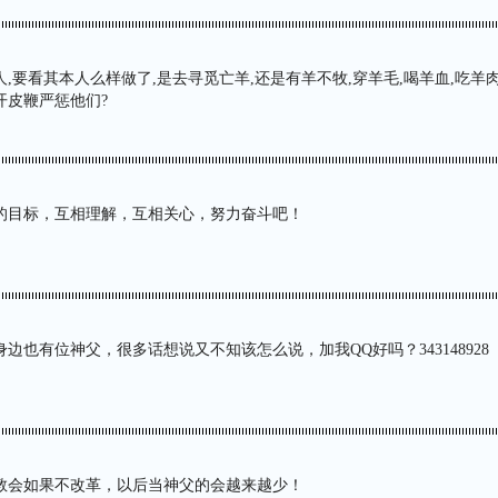
,要看其本人么样做了,是去寻觅亡羊,还是有羊不牧,穿羊毛,喝羊血,吃羊
开皮鞭严惩他们?
的目标，互相理解，互相关心，努力奋斗吧！
边也有位神父，很多话想说又不知该怎么说，加我QQ好吗？343148928
教会如果不改革，以后当神父的会越来越少！