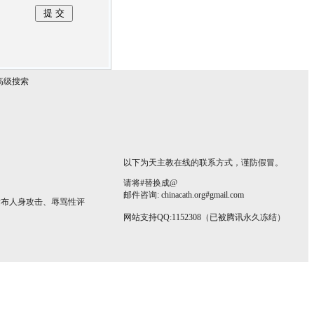
高级搜索
以下为天主教在线的联系方式，谨防假冒。
请将#替换成@
邮件咨询: chinacath.org#gmail.com
发布人身攻击、辱骂性评
网站支持QQ:1152308（已被腾讯永久冻结）