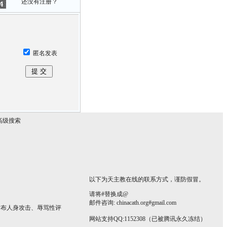
还没有注册？
匿名发表
高级搜索
以下为天主教在线的联系方式，谨防假冒。
请将#替换成@
邮件咨询: chinacath.org#gmail.com
发布人身攻击、辱骂性评
网站支持QQ:1152308（已被腾讯永久冻结）