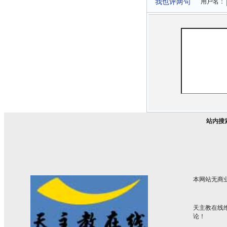
我也评两句
用户名：
站内搜
本网站无商
天主教在线
论！