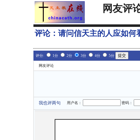
网友评
评论：
请问信天主的人应如何
评分:
1分
2分
3分
4分
5分
网友评论
我也评两句
用户名：
密码：