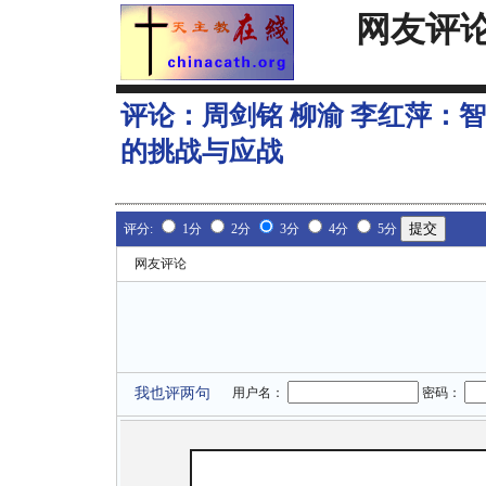
网友评
评论：
周剑铭 柳渝 李红萍：
的挑战与应战
评分:
1分
2分
3分
4分
5分
网友评论
我也评两句
用户名：
密码：