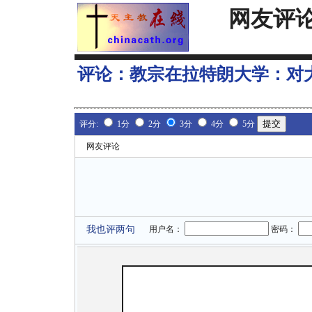
网友评
评论：
教宗在拉特朗大学：对
评分:
1分
2分
3分
4分
5分
网友评论
我也评两句
用户名：
密码：