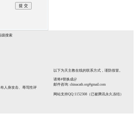
高级搜索
以下为天主教在线的联系方式，谨防假冒。
请将#替换成@
邮件咨询: chinacath.org#gmail.com
发布人身攻击、辱骂性评
网站支持QQ:1152308（已被腾讯永久冻结）