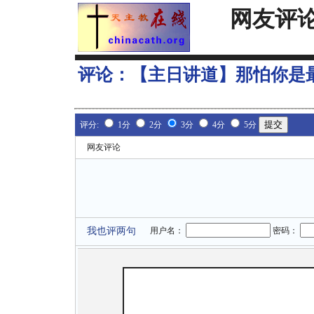
网友评
评论：
【主日讲道】那怕你是
评分:
1分
2分
3分
4分
5分
网友评论
我也评两句
用户名：
密码：