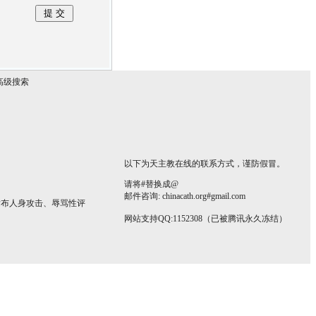
高级搜索
以下为天主教在线的联系方式，谨防假冒。
请将#替换成@
邮件咨询: chinacath.org#gmail.com
发布人身攻击、辱骂性评
网站支持QQ:1152308（已被腾讯永久冻结）