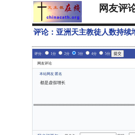
网友评
评论：
亚洲天主教徒人数持续
评分:
1分
2分
3分
4分
5分
网友评论
本站网友 匿名
都是虚假增长