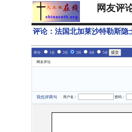
网友评
评论：
法国北加莱沙特勒斯隐
评分:
1分
2分
3分
4分
5分
网友评论
我也评两句
用户名：
密码：