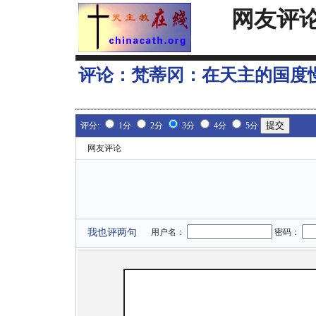
网友评
评论：
梵蒂冈：在天主的国度
评分:
1分
2分
3分
4分
5分
网友评论
我也评两句
用户名：
密码：