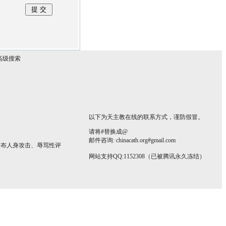
高级搜索
以下为天主教在线的联系方式，谨防假冒。
请将#替换成@
邮件咨询: chinacath.org#gmail.com
发布人身攻击、辱骂性评
网站支持QQ:1152308（已被腾讯永久冻结）