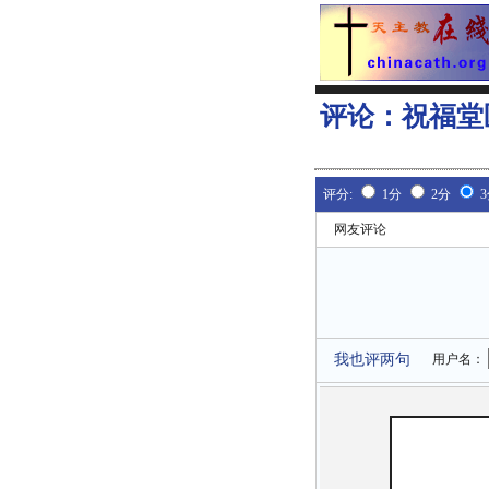
评论：
祝福堂
评分:
1分
2分
网友评论
我也评两句
用户名：