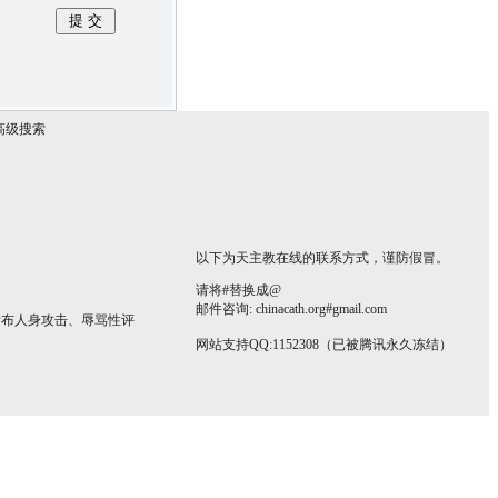
高级搜索
以下为天主教在线的联系方式，谨防假冒。
请将#替换成@
邮件咨询: chinacath.org#gmail.com
发布人身攻击、辱骂性评
网站支持QQ:1152308（已被腾讯永久冻结）