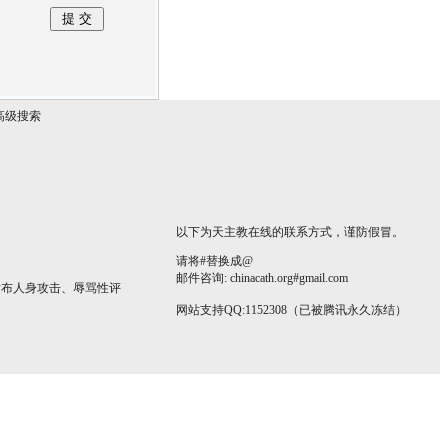
高级搜索
以下为天主教在线的联系方式，谨防假冒。
请将#替换成@
邮件咨询: chinacath.org#gmail.com
发布人身攻击、辱骂性评
网站支持QQ:1152308（已被腾讯永久冻结）