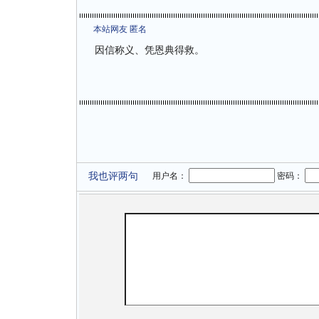
本站网友 匿名
因信称义、凭恩典得救。
我也评两句
用户名：
密码：