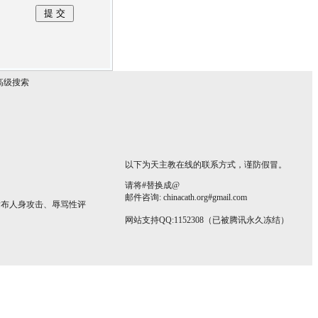
高级搜索
以下为天主教在线的联系方式，谨防假冒。
请将#替换成@
邮件咨询: chinacath.org#gmail.com
发布人身攻击、辱骂性评
网站支持QQ:1152308（已被腾讯永久冻结）