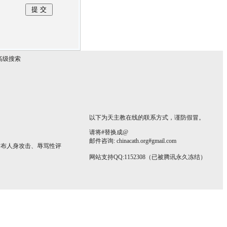
高级搜索
以下为天主教在线的联系方式，谨防假冒。
请将#替换成@
邮件咨询: chinacath.org#gmail.com
发布人身攻击、辱骂性评
网站支持QQ:1152308（已被腾讯永久冻结）