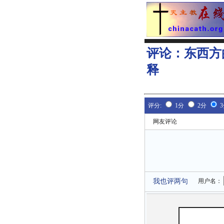
评论：
东西方
释
评分:
1分
2分
网友评论
我也评两句
用户名：