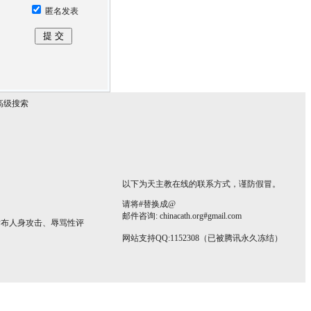
匿名发表
高级搜索
以下为天主教在线的联系方式，谨防假冒。
请将#替换成@
邮件咨询: chinacath.org#gmail.com
发布人身攻击、辱骂性评
网站支持QQ:1152308（已被腾讯永久冻结）