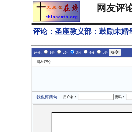
网友评
评论：
圣座教义部：鼓励未婚
评分:
1分
2分
3分
4分
5分
网友评论
我也评两句
用户名：
密码：