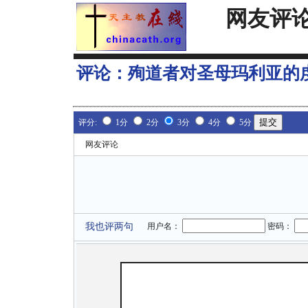
网友评
评论：
殉道者对圣母玛利亚的
评分:
1分
2分
3分
4分
5分
网友评论
我也评两句
用户名：
密码：