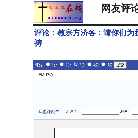
网友评
评论：
教宗方济各：请你们为
祷
评分:
1分
2分
3分
4分
5分
网友评论
我也评两句
用户名：
密码：