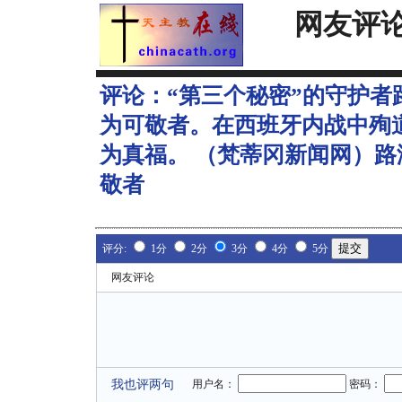
网友评
评论：
“第三个秘密”的守护
为可敬者。在西班牙内战中殉
为真福。 （梵蒂冈新闻网）路济娅（
敬者
评分:
1分
2分
3分
4分
5分
网友评论
我也评两句
用户名：
密码：