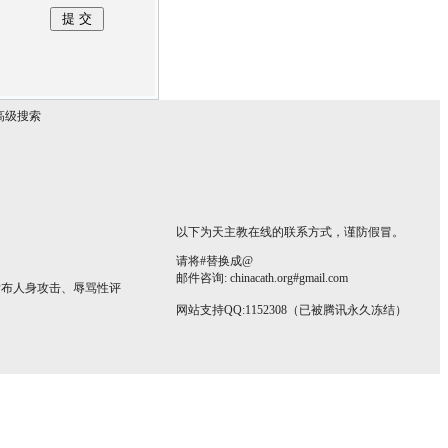
高级搜索
以下为天主教在线的联系方式，谨防假冒。
请将#替换成@
邮件咨询: chinacath.org#gmail.com
发布人身攻击、辱骂性评
网站支持QQ:1152308（已被腾讯永久冻结）