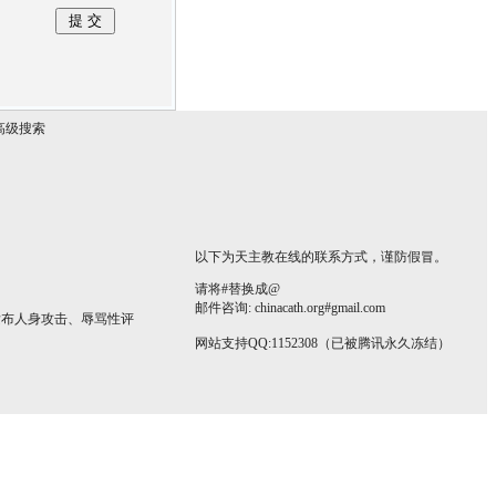
高级搜索
以下为天主教在线的联系方式，谨防假冒。
请将#替换成@
邮件咨询: chinacath.org#gmail.com
发布人身攻击、辱骂性评
网站支持QQ:1152308（已被腾讯永久冻结）