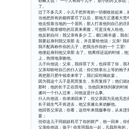
耶稣又说：“一个人有两个儿子， 那小的向父亲说:
了。
过了不多几天，小儿子把所有的一切都收拾起来，
当他把所有的都挥霍尽了以后，那地方正遇着大荒
他去投靠当地的一个居民；那人打发他到自己的庄
他恨不能拿猪吃的豆荚来果腹，可是没有人给他。
他反躬自问：我父亲有多少 工，都口粮丰盛，我在这
我要起身到我父亲那 去，并且要给他说：父亲! 
我不配再称作你的儿子，把我当作你的一个 工罢!
他便起身到他父亲那 去了。他离得还远的时候，
上，热情地亲吻他。
儿子向他说：父亲，我得罪了天，也得罪了你，我
父亲却吩咐自己的仆人说：你们快拿出上等的袍子
再把那只肥牛犊牵来宰了，我们应吃喝欢宴，
因为我这个儿子是死而复生，失而复得了；他们就
那时，他的长子正在田地 ，当他回来快到家的时
遂叫一个仆人过来，问他这是什么事。
仆人向他说：你弟弟回来了，你父亲因为见他无恙
长子就生气不肯进去，他父亲遂出来劝解他。
他回答父亲说：你看，这些年来我服事你，从未违
宴；
但你这儿子同娼妓耗尽了你的财产，他一回来，你
父亲给他说：孩子! 你常同我在一起，凡我所有的