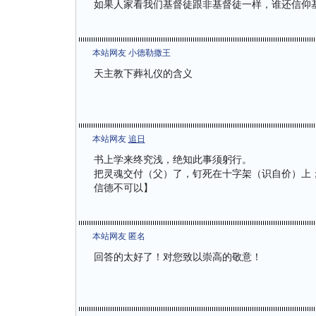
如果人家看我们基督徒跟非基督徒一样，谁还信仰
本站网友 小德勒撒王
天主教下葬礼仪的含义
本站网友
追日
书上学来终究浅，绝知此事须躬行。
把灵魂交付（父）了，钉死在十字架（识自价）上
信德不可以】
本站网友 匿名
回答的太好了！对您致以崇高的敬意！