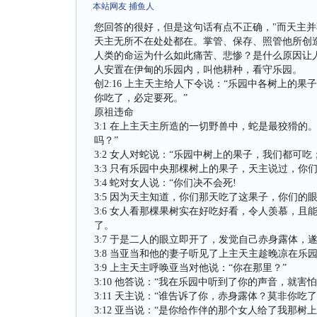
本站网友 捕鱼人
您回答的很好，但是这句话有点不正确，"而天主并
天主无所不在处处都在。掌管、保存、照管他所创
人类的命运为什么如此痛苦、悲惨？是什么原因让人
人安置在伊甸的乐园内，叫他耕种，看守乐园。
创2:16 上主天主给人下令说：“乐园中各树上的果
你吃了，必定要死。”
原祖违命
3:1 在上主天主所造的一切野兽中，蛇是最狡猾
吗？”
3:2 女人对蛇说：“乐园中树上的果子，我们都可吃
3:3 只有乐园中央那棵树上的果子，天主说过，你
3:4 蛇对女人说：“你们决不会死!
3:5 因为天主知道，你们那天吃了这果子，你们的
3:6 女人看那棵果树实在好吃好看，令人羡慕，
了。
3:7 于是二人的眼立即开了，发觉自己赤身露体
3:8 当亚当和他的妻子听见了上主天主趁晚凉在
3:9 上主天主呼唤亚当对他说：“你在那里？”
3:10 他答说：“我在乐园中听到了你的声音，就
3:11 天主说：“谁告诉了你，赤身露体？莫非你吃
3:12 亚当说：“是你给作伴的那个女人给了我那树