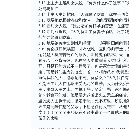
3:13 上主天主遂对女人说：“你为什么作了这事？
处罚与预许
3:14 上主天主对蛇说：“因你做了这事，你在一
3:15 我要把仇恨放在你和女人，你的后裔和她的
3:16 后对女人说：“我要增加你怀孕的苦楚，在
3:17 后对亚当说：“因为你听了你妻子的话，吃
劳苦才能得到吃食。
3:18 地要给你生出荆棘和蒺藜 ，你要吃田间的蔬
3:19 你必须汗流满面，才有饭吃，直到你归于土
这就是人类痛苦死亡的原因。听魔鬼的话不听天主
有良心、不肯悔改。现在的人类重演着人类始祖所
死。只是死的方式不一样罢了。但是死亡对我们基
束，而是我们生命的改变。若11:25 耶稣说:“我就
而信从我的人，必永远不死。你信么？”因为我们
不是天主让人在地狱里受无尽的痛苦。人为什么受
主，凌驾天主之上。固执于恶，坚定于恶，死不悔
苦？我也不知道。但是最大的苦是失去天主的痛苦
里的恶人固执于恶，坚定于恶，死不悔改。所以地
天主是无限仁慈的父亲，不愿意任何人丧亡，从他
度！！！？？？主耶稣在圣经中讲了一个最感人的
荡子的比喻