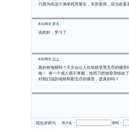
只因为你这个弟弟死而复生，失而复得，应当欢宴喜
本站网友 匿名
说的好，学习了
本站网友
仆人
真的有地狱吗？天主会让人在地狱里受无尽的痛苦
他！ 有一个成人很不孝顺，他用刀把他母亲给砍
对我们说的地狱和那无尽的痛苦，是真的吗？
我也评两句
用户名：
密码：