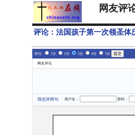
网友评
评论：
法国孩子第一次领圣体
评分:
1分
2分
3分
4分
5分
网友评论
我也评两句
用户名：
密码：