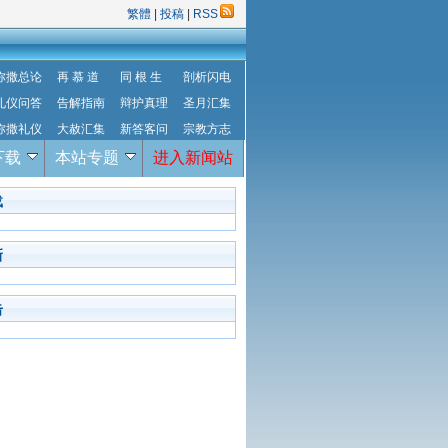
繁體
|
投稿
|
RSS
弥撒总论
再 慕 道
同 根 生
剖析闪电
礼仪问答
告解指南
辩护真理
圣月汇集
弥撒礼仪
大赦汇集
新答客问
宗教方志
下载
本站专题
进入新闻站
载
新
击