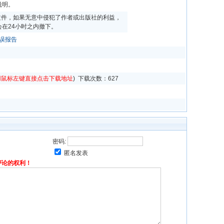
说明。
文件，如果无意中侵犯了作者或出版社的利益，
在24小时之内撤下。
误报告
用鼠标左键直接点击下载地址
) 下载次数：
627
密码:
匿名发表
评论的权利！