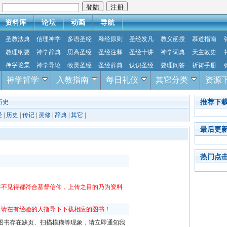
：
资料库
论坛
动画
导航
圣教法典
信理神学
多语圣经
释经原则
圣经发凡
教义函授
慕道指南
教理纲要
神学辞典
思高圣经
圣经注释
圣经十讲
神学词典
天主教史
神学论集
神学导论
牧灵圣经
圣经辞典
认识圣经
要理问答
祈祷手册
神学哲学
入教指南
每日礼仪
其它分类
资源
推荐下
历史
经
|
历史
|
传记
|
灵修
|
辞典
|
其它
|
最后更
热门点
件不见得都符合基督信仰，上传之目的乃为资料
，请在有经验的人指导下下载相应的图书！
f图书存在缺页、扫描模糊等现象，请立即通知我