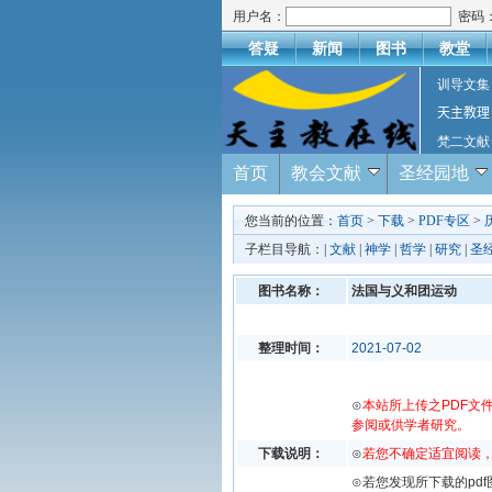
用户名：
密码
答疑
新闻
图书
教堂
训导文集
天主教理
梵二文献
首页
教会文献
圣经园地
您当前的位置：
首页
>
下载
>
PDF专区
>
子栏目导航：|
文献
|
神学
|
哲学
|
研究
|
圣
图书名称：
法国与义和团运动
整理时间：
2021-07-02
⊙
本站所上传之PDF文
参阅或供学者研究。
下载说明：
⊙
若您不确定适宜阅读
⊙若您发现所下载的pd