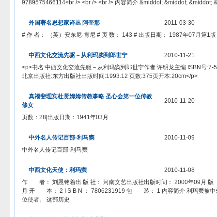
9789575466114<br /> <br /> <br /> 内容简介 &middot; &middot; &middot; &m
外国著名思想家译丛 阿奎那
2011-03-30
# 作 者： （英）安东尼·肯尼 # 页 数： 143 # 出版日期： 1987年07月第1版
中西文化交流先驱－从利玛窦到郎世宁
2010-11-21
<p>书名:中西文化交流先驱－从利玛窦到郎世宁作者:许明龙主编 ISBN号:7-5060-
北京出版社:东方出版社出版时间:1993.12 页数:375页开本:20cm</p>
真福斐理宾杜贤姆姆传教事略 圣心会第一位传教
2010-11-20
修女
页数：28|出版日期：1941年03月
中外名人传记百部-利马窦
2010-11-09
中外名人传记百部-利马窦
中西文化天使：利玛窦
2010-11-08
作 者： 刘恩铭着出 版 社： 河南文艺出版社出版时间： 2000年09月 版 
月 开 本： 2 I S B N ： 7806231919 包 装： 1 内容简介 利
位使者。 这部历史