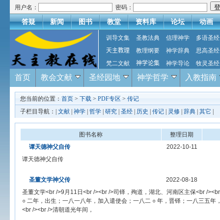
用户名：
密码：
答疑
新闻
图书
教堂
资料库
论坛
动画
训导文集
圣教法典
信理神学
多语圣经
天主教理
教理纲要
神学辞典
思高圣经
梵二文献
神学论集
神学导论
牧灵圣经
首页
教会文献
圣经园地
神学哲学
入教指南
您当前的位置：
首页
>
下载
>
PDF专区
>
传记
子栏目导航：|
文献
|
神学
|
哲学
|
研究
|
圣经
|
历史
|
传记
|
灵修
|
辞典
|
其它
|
图书名称
整理日期
谭天德神父自传
2022-10-11
谭天德神父自传
圣董文学神父传
2022-08-18
圣董文学<br />9月11日<br /><br />司铎，殉道，湖北、河南区主保<br /
○ 二年，出生；一八一八年，加入遣使会；一八二 ○ 年，晋铎；一八三五
<br /><br />清朝道光年间，