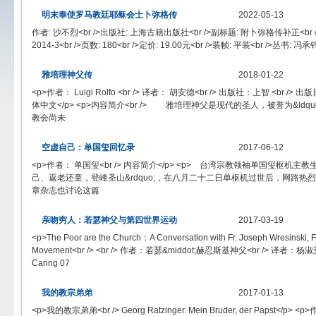
明末奉使罗马教廷耶稣会士卜弥格传
2022-05-13
作者: 沙不烈<br />出版社: 上海古籍出版社<br />副标题: 附卜弥格传补正<br /
2014-3<br />页数: 180<br />定价: 19.00元<br />装帧: 平装<br />丛书: 冯承
雅培理神父传
2018-01-22
<p>作者： Luigi Rolfo <br /> 译者： 胡安德<br /> 出版社：上智 <br /> 出
体中文</p> <p>内容简介<br /> 雅培理神父是现代的圣人，被誉为&ldqu
教会尚未
空虚自己：单国玺回忆录
2017-06-12
<p>作者： 单国玺<br /> 内容简介</p> <p> 台湾宗教领袖单国玺枢机主教
己、返老还童，登峰圣山&rdquo;，在八月二十二日单枢机过世后，网路
章杂志也讨论这篇
亲吻穷人：若瑟神父与第四世界运动
2017-03-19
<p>The Poor are the Church：A Conversation with Fr. Joseph Wresinski, F
Movement<br /> <br /> 作者：若瑟&middot;赫忍斯基神父<br /> 译者
Caring 07
我的教宗弟弟
2017-01-13
<p>我的教宗弟弟<br /> Georg Ratzinger. Mein Bruder, der Papst<