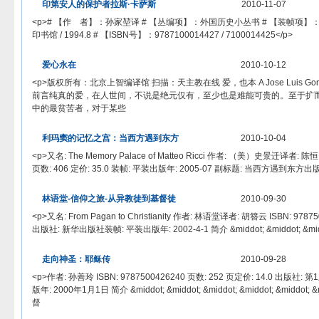
印第安人的保护者拉斯·卡萨斯
2010-11-07
<p># 【作 者】：孙家堃译 # 【丛编项】：外国历史小丛书 # 【装帧项】：19
印书馆 / 1994.8 # 【ISBN号】：9787100014427 / 7100014425</p>
爱心永在
2010-10-12
<p>版权所有：北京上智编译馆 扫描：天主教在线 爱，也本 A Jose Luis Gonza
前言纯真的爱，在人世间，不说是绝元仅有，至少也是难能可贵的。至于扩
中的最贫苦者，对于某些
利玛窦的记忆之宫：当西方遇到东方
2010-10-04
<p>又名: The Memory Palace of Matteo Ricci 作者: （美）史景迁译者: 陈恒 
页数: 406 定价: 35.0 装帧: 平装出版年: 2005-07 副标题: 当西方遇
林语堂-信仰之旅-从异教徒到基督徒
2010-09-30
<p>又名: From Pagan to Christianity 作者: 林语堂译者: 胡簪云 ISBN: 97875
出版社: 新华出版社装帧: 平装出版年: 2002-4-1 简介 &middot; &middot; &middot
走向神圣：耶稣传
2010-09-28
<p>作者: 孙善玲 ISBN: 9787500426240 页数: 252 页定价: 14.0 出版社: 
版年: 2000年1月1日 简介 &middot; &middot; &middot; &middot; &m
督