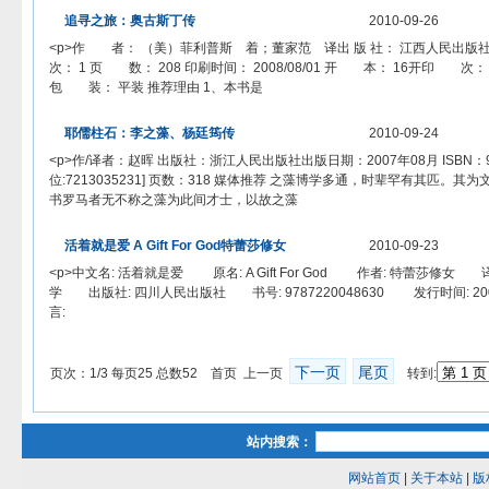
追寻之旅：奥古斯丁传
2010-09-26
<p>作 者： （美）菲利普斯 着；董家范 译出 版 社： 江西人民出版社出
次： 1 页 数： 208 印刷时间： 2008/08/01 开 本： 16开印 次： 1 I S
包 装： 平装 推荐理由 1、本书是
耶儒柱石：李之藻、杨廷筠传
2010-09-24
<p>作/译者：赵晖 出版社：浙江人民出版社出版日期：2007年08月 ISBN：9787
位:7213035231] 页数：318 媒体推荐 之藻博学多通，时辈罕有其匹。
书罗马者无不称之藻为此间才士，以故之藻
活着就是爱 A Gift For God特蕾莎修女
2010-09-23
<p>中文名: 活着就是爱 原名: A Gift For God 作者: 特蕾莎修女
学 出版社: 四川人民出版社 书号: 9787220048630 发行时间: 
言:
下一页
尾页
页次：1/3 每页25 总数52 首页 上一页
转到:
站内搜索：
网站首页
|
关于本站
|
版