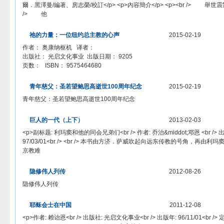
爾．黑澤曼/編著、房志榮/校訂</p> <p>內容簡介</p> <p><br /> 
/> 他
祂的力量：一位纽约总主教的心声
2015-02-19
作者： 奥康纳枢机 译者：
出版社： 光启文化事业 出版日期： 9205
页数： ISBN： 9575464680
青年慈父：圣若望鲍思高逝世100周年纪念
2015-02-19
青年慈父：圣若望鲍思高逝世100周年纪念
巨人的一代（上下）
2013-02-03
<p>副标题: 利玛窦和他的同会兄弟们<br /> 作者: 乔治&middot;邓恩 <br /> 
97/03/01<br /> <br /> 本书由方济．萨威吹起向远东传教的号角，再
京教难
隐修伟人列传
2012-08-26
隐修伟人列传
耶稣会士在中国
2011-12-08
<p>作者: 赖诒恩<br /> 出版社: 光启文化事业<br /> 出版年: 96/11/01<br /> 定价: