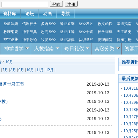
：
资料库
论坛
动画
导航
圣教法典
信理神学
多语圣经
释经原则
圣经发凡
教义函授
慕道指南
教理纲要
神学辞典
思高圣经
圣经注释
圣经十讲
神学词典
天主教史
神学论集
神学导论
牧灵圣经
圣经辞典
认识圣经
要理问答
祈祷手册
神学哲学
入教指南
每日礼仪
其它分类
资源
推荐资
传
>
10月
|
7月
|
8月
|
9月
|
10月
|
11月
|
12月
|
最后更
基督普世君王节
2019-10-13
10月3
2019-10-13
10月3
主教）
2019-10-13
10月2
2019-10-13
10月2
10月2
尼
2019-10-13
10月2
10月2
2019-10-13