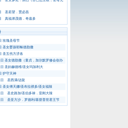
4日 圣安多尼．加烈（古巴总主教，圣母无
3日 圣若望．贾必昌
2日 真福弟茂德．奇嘉多
击
7日 玫瑰圣母节
1日 圣女婴孩耶稣德肋撒
4日 圣五伤方济各
15日 圣女德肋撒（童贞，加尔默罗修会创办
16日 圣妇赫德维/圣女玛加利大
日 护守天神
28日 圣西满/达陡
5日 圣女傅天娜/圣布拉祺多/圣女福辣
18日 圣史路加/圣伯多禄．亚刚大辣
31日 圣亚方沙．罗德利/基督普世君王节