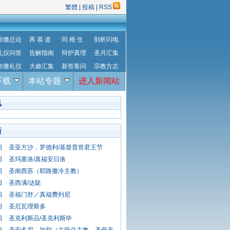
繁體
|
投稿
|
RSS
弥撒总论
再 慕 道
同 根 生
剖析闪电
礼仪问答
告解指南
辩护真理
圣月汇集
弥撒礼仪
大赦汇集
新答客问
宗教方志
下载
本站专题
进入新闻站
讯
新
1日 圣亚方沙．罗德利/基督普世君王节
0日 圣玛塞洛/真福安日洛
9日 圣南西苏（耶路撒冷主教）
8日 圣西满/达陡
7日 圣福门舒／真福费列尼
6日 圣厄瓦理斯多
5日 圣克利斯品/圣克利斯毕