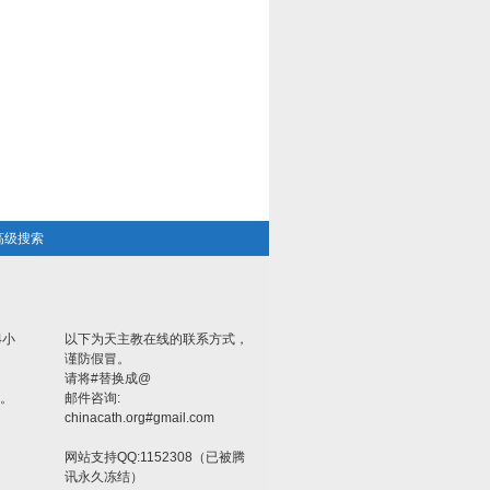
高级搜索
4小
以下为天主教在线的联系方式，
谨防假冒。
请将#替换成@
。
邮件咨询:
chinacath.org#gmail.com
网站支持QQ:1152308（已被腾
讯永久冻结）