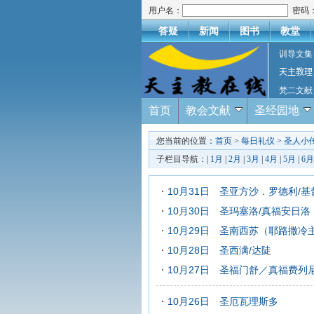
用户名：
密码
答疑
新闻
图书
教堂
训导文集
天主教理
梵二文献
首页
教会文献
圣经园地
您当前的位置：
首页
>
每日礼仪
>
圣人小
子栏目导航：|
1月
|
2月
|
3月
|
4月
|
5月
|
6月
10月31日 圣亚方沙．罗德利/
10月30日 圣玛塞洛/真福安日洛
10月29日 圣南西苏（耶路撒冷
10月28日 圣西满/达陡
10月27日 圣福门舒／真福费列
10月26日 圣厄瓦理斯多