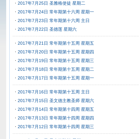
2017年7月25日 圣雅格使徒 星期二
2017年7月24日 常年期第十六周 星期一
2017年7月23日 常年期第十六周 主日
2017年7月22日 圣德莲 星期六
2017年7月21日 常年期第十五周 星期五
2017年7月20日 常年期第十五周 星期四
2017年7月19日 常年期第十五周 星期三
2017年7月18日 常年期第十五周 星期二
2017年7月17日 常年期第十五周 星期一
2017年7月16日 常年期第十五周 主日
2017年7月15日 圣文德主教圣师 星期六
2017年7月14日 常年期第十四周 星期五
2017年7月13日 常年期第十四周 星期四
2017年7月12日 常年期第十四周 星期三