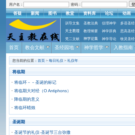
用户名：
密码：
答疑
新闻
图书
教堂
资料库
论坛
动画
训导文集
圣教法典
信理神学
多语圣经
天主教理
教理纲要
神学辞典
思高圣经
梵二文献
神学论集
神学导论
牧灵圣经
首页
教会文献
圣经园地
神学哲学
入教指南
您当前的位置：
首页
>
每日礼仪
>
礼仪年
将临期
将临环－－圣诞的标记
将临期大对经（O Antiphons）
降临期的意义
将临环蜡烛
圣诞期
圣诞节的礼仪-圣诞节三台弥撒